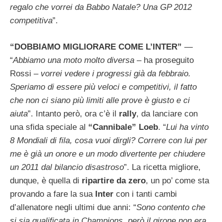
regalo che vorrei da Babbo Natale? Una GP 2012
competitiva
”.
“DOBBIAMO MIGLIORARE COME L’INTER”
—
“
Abbiamo una moto molto diversa
– ha proseguito
Rossi –
vorrei vedere i progressi già da febbraio.
Speriamo di essere più veloci e competitivi, il fatto
che non ci siano più limiti alle prove è giusto e ci
aiuta
”. Intanto però, ora c’è il
rally
, da lanciare con
una sfida speciale al
“Cannibale” Loeb
. “
Lui ha vinto
8 Mondiali di fila, cosa vuoi dirgli? Correre con lui per
me è già un onore e un modo divertente per chiudere
un 2011 dal bilancio disastroso
”. La ricetta migliore,
dunque, è quella di
ripartire da zero
, un po’ come sta
provando a fare la sua
Inter
con i tanti cambi
d’allenatore negli ultimi due anni: “
Sono contento che
si sia qualificata in Champions, però il girone non era