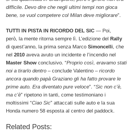
difficile. Devo dire che negli ultimi tempi non gioca
bene, se vuol competere col Milan deve migliorare
”.
TUTTI IN PISTA IN RICORDO DEL SIC
— Poi,
però, la mente ritorna sempre lì. L’edizione del
Rally
di quest’anno, la prima senza Marco
Simoncelli
, che
nel
2010
aveva avuto un incidente e l’incendio nel
Master Show
conclusivo. “
Proprio così, eravamo stati
noi a tirarlo dentro
– conclude Valentino –
ricordo
ancora quando papà Graziano gli ha fatto provare le
prime auto. Era diventato pure veloce
”. “
Sic non c’è,
ma c’è
” ripetono in tanti, come testimoniano i
moltissimi “
Ciao Sic
” attaccati sulle auto e la sua
Honda numero 58 esposta al centro del paddock.
Related Posts: