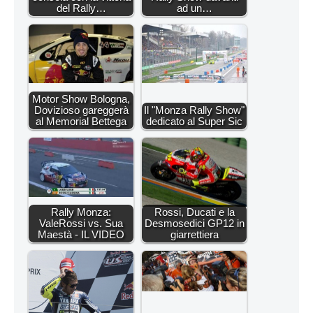
del Rally…
ad un…
Motor Show Bologna,
Dovizioso gareggerà
Il "Monza Rally Show"
al Memorial Bettega
dedicato al Super Sic
Rally Monza:
Rossi, Ducati e la
ValeRossi vs. Sua
Desmosedici GP12 in
Maestà - IL VIDEO
giarrettiera