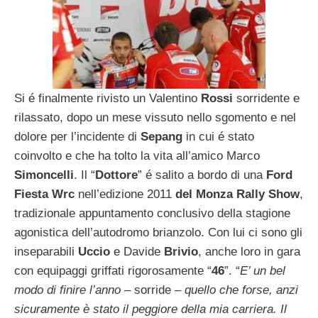
Si é finalmente rivisto un Valentino
Rossi
sorridente e
rilassato, dopo un mese vissuto nello sgomento e nel
dolore per l’incidente di
Sepang
in cui é stato
coinvolto e che ha tolto la vita all’amico Marco
Simoncelli
. Il “
Dottore
” é salito a bordo di una
Ford
Fiesta Wrc
nell’edizione 2011
del Monza Rally Show
,
tradizionale appuntamento conclusivo della stagione
agonistica dell’autodromo brianzolo. Con lui ci sono gli
inseparabili
Uccio
e Davide
Brivio
, anche loro in gara
con equipaggi griffati rigorosamente “
46
”. “
E’ un bel
modo di finire l’anno
– sorride –
quello che forse, anzi
sicuramente è stato il peggiore della mia carriera. Il