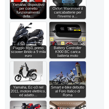
Yamaha: dispositivo
per corretto
Oxfort Maximiser il
funzionamento
caricabatterie per
della…
l'Inverno a…
Piaggio Mp3, primo
Battery Controller
scooter ibrido a 9 mila
K900 BC carica
euro
batteria moto
Yamaha, Ec-o3 nel
Smart e-bike debutto
2011, motore elettrico,
al Foro Italico di
ed adatto…
Roma