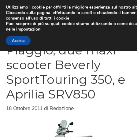
Vai
Utilizziamo i cookie per offrirti la migliore esperienza sul nostro si
al
Cliccando sulla pagina, effettuando lo scroll o chiudendo il banner, 
ME
consenso all’uso di tutti i cookie
contenuto
Puoi scoprire di più su quali cookie stiamo utilizzando o come disat
nelle
impostazioni
Accetta
Piaggio, due maxi
scooter Beverly
SportTouring 350, e
Aprilia SRV850
18 Ottobre 2011
di
Redazione