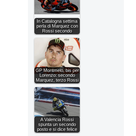
In Catalogna settima
perla di Marquez con
Rossi secondo
GP Montmelò, bis per
Lorenzo: secondo
Marquez, terzo Rossi
A Valencia Rossi
spunta un secondo
posto e si dice felice