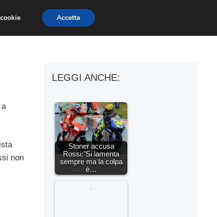
 cookie
Accetta
ESSORI MOTO
MOTO GP
SUPERBIKE
LEGGI ANCHE:
 a
ista
Stoner accusa
Rossi:"Si lamenta
ssi non
sempre ma la colpa
è…