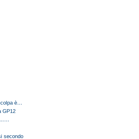
 colpa è…
la GP12
...…
si secondo