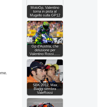
MotoGp, Valentino
torna in pista al
Mugello sulla GP12
Gp d'Austria, che
delusione per
Valentino Rossi...…
ieme.
SBK 2012, Max
Biaggi sembra
ValeRossi