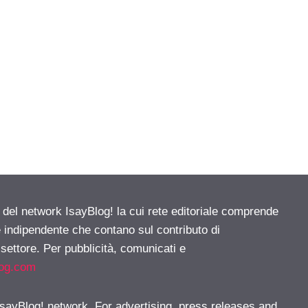
e del network IsayBlog! la cui rete editoriale comprende
e indipendente che contano sul contributo di
 settore. Per pubblicità, comunicati e
log.com
 IsayBlog! network. For advertising, press releases and