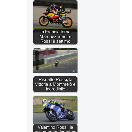
In Francia torna
Marquez mentre
Rossi è settimo
Riscatto Rossi, la
vittoria a Montmelò è
incredibile
Valentino Rossi: la
nuova moto dovrebbe