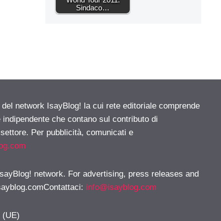
Sindaco…
e del network IsayBlog! la cui rete editoriale comprende
e indipendente che contano sul contributo di
 settore. Per pubblicità, comunicati e
log.com
 IsayBlog! network. For advertising, press releases and
sayblog.comContattaci
:
info@isayblog.com
y (UE)