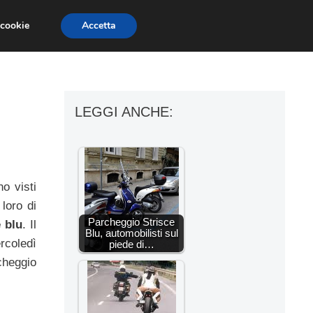
 cookie
Accetta
ESSORI MOTO
MOTO GP
SUPERBIKE
LEGGI ANCHE:
no visti
 loro di
Parcheggio Strisce
e blu
. Il
Blu, automobilisti sul
rcoledì
piede di…
cheggio