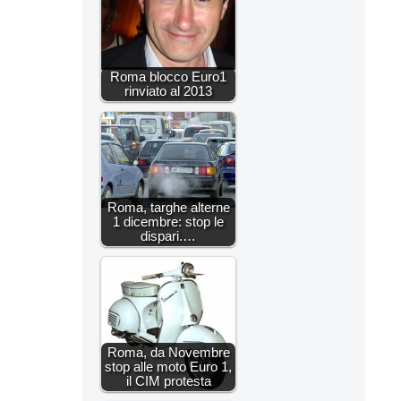
Roma blocco Euro1
rinviato al 2013
Roma, targhe alterne
1 dicembre: stop le
dispari.…
Roma, da Novembre
stop alle moto Euro 1,
il CIM protesta