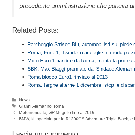
precedente amministrazione che poneva un di
Related Posts:
Parcheggio Strisce Blu, automobilisti sul piede
Roma, Euro 1, il sindaco accoglie in modo par
Moto Euro 1 bandite da Roma, monta la protes
SBK, Max Biaggi premiato dal Sindaco Aleman
Roma blocco Euro1 rinviato al 2013
Roma, targhe alterne 1 dicembre: stop le dispa
Categorie
News
Tag
Gianni Alemanno
,
roma
Motomondiale, GP Mugello fino al 2016
BMW, kit speciale per la R1200GS Adventure Triple Black, e
Lascia un commento