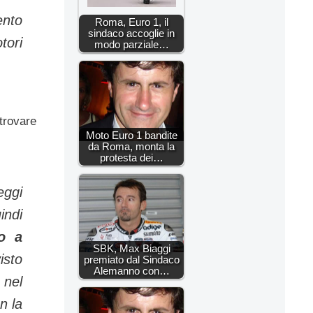
ento
Roma, Euro 1, il
sindaco accoglie in
tori
modo parziale…
 trovare
Moto Euro 1 bandite
da Roma, monta la
protesta dei…
eggi
indi
to a
SBK, Max Biaggi
isto
premiato dal Sindaco
Alemanno con…
 nel
n la