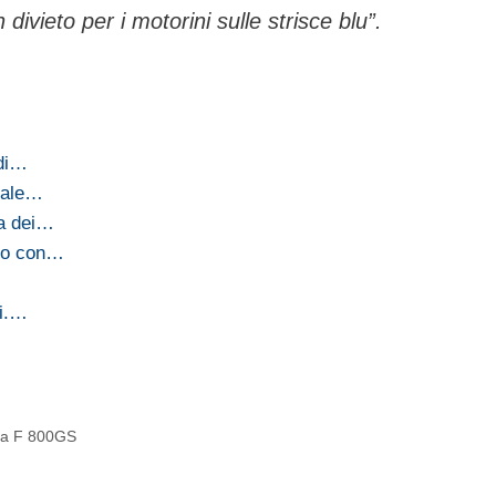
vieto per i motorini sulle strisce blu”.
 di…
ziale…
ta dei…
no con…
ri.…
 la F 800GS