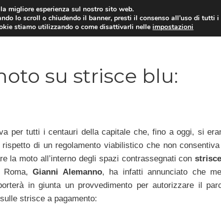
i la migliore esperienza sul nostro sito web.
ndo lo scroll o chiudendo il banner, presti il consenso all’uso di tutti i
ookie stiamo utilizzando o come disattivarli nelle
impostazioni
MOTO NEWS
ACC
to su strisce blu:
 per tutti i centauri della capitale che, fino a oggi, si era
l rispetto di un regolamento viabilistico che non consentiva
re la moto all’interno degli spazi contrassegnati con
strisc
di Roma,
Gianni Alemanno
, ha infatti annunciato che me
orterà in giunta un provvedimento per autorizzare il par
 sulle strisce a pagamento: