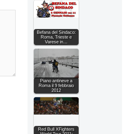
Befana del Sindaco:
Roma, Trieste e
Varese in…
Piano antineve a
Roma il 9 febbraio
2012
Red Bull XFighters
World Tour 2011: