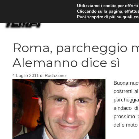
Vai
Utilizziamo i cookie per offrirt
Cliccando sulla pagina, effettua
al
Puoi scoprire di più su quali c
contenuto
Roma, parcheggio mo
Alemanno dice sì
4 Luglio 2011
di
Redazione
Buona nuova
costretti a
parcheggia
sindaco 
prossimo p
delle moto