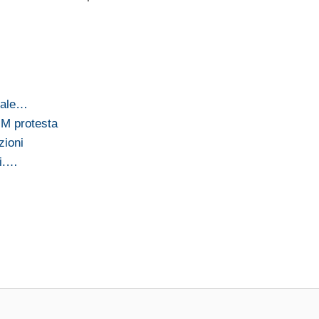
ziale…
IM protesta
zioni
ri.…