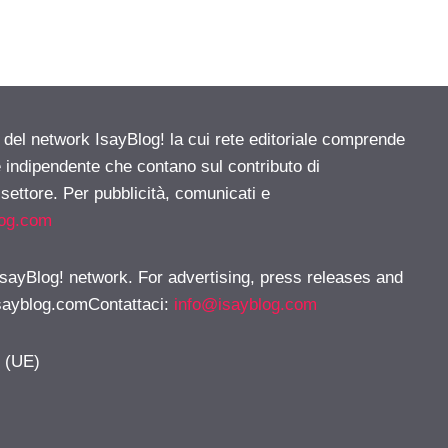
e del network IsayBlog! la cui rete editoriale comprende
e indipendente che contano sul contributo di
 settore. Per pubblicità, comunicati e
log.com
 IsayBlog! network. For advertising, press releases and
sayblog.comContattaci
:
info@isayblog.com
y (UE)