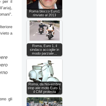
e per il
l’aria),
Roma blocco Euro1
omani”.
rinviato al 2013
teriore
ivieto a
Roma, Euro 1, il
sindaco accoglie in
modo parziale…
mere
mero
erno
Roma, da Novembre
stop alle moto Euro 1,
il CIM protesta
ono gli