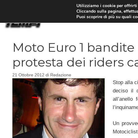
Vai
Utilizziamo i cookie per offrirt
Cliccando sulla pagina, effettua
al
Puoi scoprire di più su quali c
contenuto
Moto Euro 1 bandite
protesta dei riders ca
21 Ottobre 2012
di
Redazione
Stop alla 
deciso il
all’anello
l’inquiname
Un provved
Motocicli