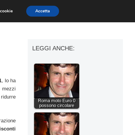
 cookie
Accetta
ESSORI MOTO
MOTO GP
SUPERBIKE
LEGGI ANCHE:
1
, lo ha
i mezzi
ridurre
Roma moto Euro 0
possono circolare
razione
sconti