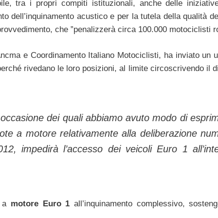
le, tra i propri compiti istituzionali, anche delle iniziativ
o dell’inquinamento acustico e per la tutela della qualità del
 provvedimento, che ”penalizzerà circa 100.000 motociclisti r
ncma e Coordinamento Italiano Motociclisti, ha inviato un ul
ché rivedano le loro posizioni, al limite circoscrivendo il d
in occasione dei quali abbiamo avuto modo di espri
ruote a motore relativamente alla deliberazione nu
, impedirà l’accesso dei veicoli Euro 1 all’int
e a
motore Euro 1
all’inquinamento complessivo, sosteng