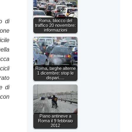
Roma, blocco del
o di
traffico 20 novembre:
informazioni
ione
cile
ella
occa
icli
Roma, targhe alterne
1 dicembre: stop le
rato
dispari.…
e di
 con
Piano antineve a
Roma il 9 febbraio
2012