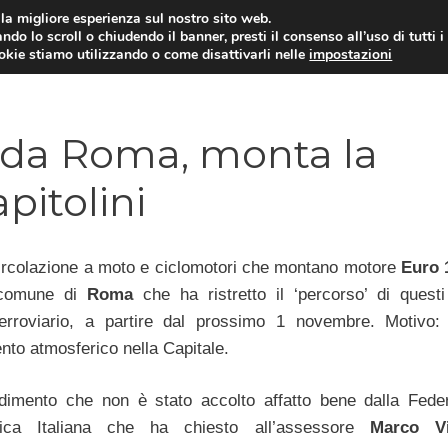
i la migliore esperienza sul nostro sito web.
ndo lo scroll o chiudendo il banner, presti il consenso all’uso di tutti i
ookie stiamo utilizzando o come disattivarli nelle
impostazioni
MOTO NEWS
ACC
 da Roma, monta la
pitolini
circolazione a moto e ciclomotori che montano motore
Euro 
 comune di
Roma
che ha ristretto il ‘percorso’ di quest
 ferroviario, a partire dal prossimo 1 novembre. Motivo: 
nto atmosferico nella Capitale.
imento che non è stato accolto affatto bene dalla Fede
stica Italiana che ha chiesto all’assessore
Marco Vi