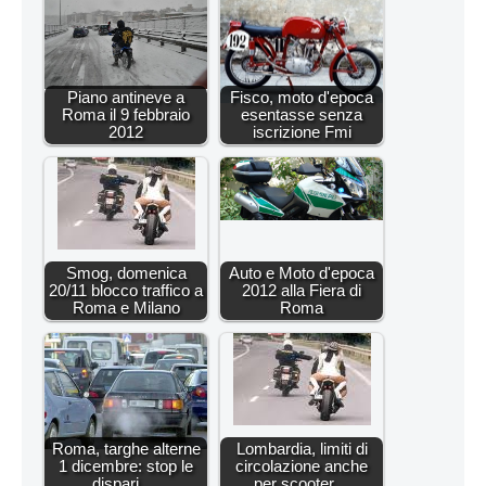
Piano antineve a
Fisco, moto d'epoca
Roma il 9 febbraio
esentasse senza
2012
iscrizione Fmi
Smog, domenica
Auto e Moto d'epoca
20/11 blocco traffico a
2012 alla Fiera di
Roma e Milano
Roma
Roma, targhe alterne
Lombardia, limiti di
1 dicembre: stop le
circolazione anche
dispari.…
per scooter…