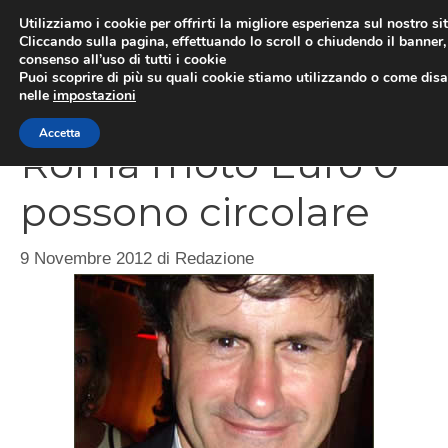
Vai
Utilizziamo i cookie per offrirti la migliore esperienza sul nostro si
al
Cliccando sulla pagina, effettuando lo scroll o chiudendo il banner, 
ME
consenso all’uso di tutti i cookie
contenuto
Puoi scoprire di più su quali cookie stiamo utilizzando o come disat
nelle
impostazioni
Accetta
Roma moto Euro 0
possono circolare
9 Novembre 2012
di
Redazione