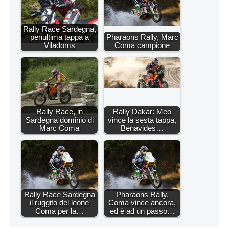
Rally Race Sardegna,
penultima tappa a
Pharaons Rally, Marc
Viladoms
Coma campione
Rally Race, in
Rally Dakar: Meo
Sardegna dominio di
vince la sesta tappa,
Marc Coma
Benavides…
Rally Race Sardegna
Pharaons Rally,
il ruggito del leone
Coma vince ancora,
Coma per la…
ed è ad un passo…