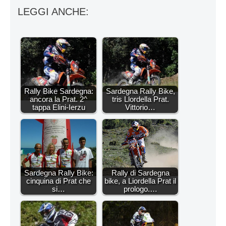
LEGGI ANCHE:
Rally Bike Sardegna:
Sardegna Rally Bike,
ancora la Prat. 2^
tris Llordella Prat.
tappa Elini-Ierzu
Vittorio…
Sardegna Rally Bike:
Rally di Sardegna
cinquina di Prat che
bike, a Liordella Prat il
si…
prologo.…