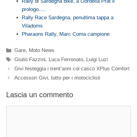
Rally di Sardegna bike, a Liordella Prat il
prologo.…
Rally Race Sardegna, penultima tappa a
Viladoms
Pharaons Rally, Marc Coma campione
Categorie
Gare
,
Moto News
Tag
Giulio Fazzini
,
Luca Ferronato
,
Luigi Luzi
Givi festeggia i trent’anni col casco XPlus Comfort
Accessori Givi, tutto per i motociclisti
Lascia un commento
Commento