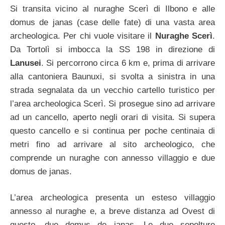
Si transita vicino al nuraghe Scerì di Ilbono e alle
domus de janas (case delle fate) di una vasta area
archeologica. Per chi vuole visitare il
Nuraghe Scerì
.
Da Tortolì si imbocca la SS 198 in direzione di
Lanusei
. Si percorrono circa 6 km e, prima di arrivare
alla cantoniera Baunuxi, si svolta a sinistra in una
strada segnalata da un vecchio cartello turistico per
l’area archeologica Scerì. Si prosegue sino ad arrivare
ad un cancello, aperto negli orari di visita. Si supera
questo cancello e si continua per poche centinaia di
metri fino ad arrivare al sito archeologico, che
comprende un nuraghe con annesso villaggio e due
domus de janas.
L’area archeologica presenta un esteso villaggio
annesso al nuraghe e, a breve distanza ad Ovest di
questo, due domus de janas. Le due sepolture