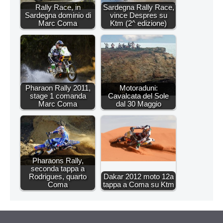
Rally Race, in
Sardegna Rally Race,
Sardegna dominio di
vince Despres su
Marc Coma
Ktm (2^ edizione)
Pharaon Rally 2011,
Motoraduni:
stage 1 comanda
Cavalcata del Sole
Marc Coma
dal 30 Maggio
Pharaons Rally,
seconda tappa a
Rodrigues, quarto
Dakar 2012 moto 12a
Coma
tappa a Coma su Ktm