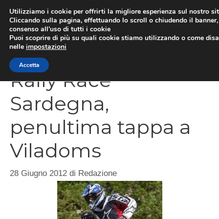
Vai
Utilizziamo i cookie per offrirti la migliore esperienza sul nostro si
al
Cliccando sulla pagina, effettuando lo scroll o chiudendo il banner, 
ME
consenso all’uso di tutti i cookie
contenuto
Puoi scoprire di più su quali cookie stiamo utilizzando o come disat
nelle
impostazioni
Accetta
Rally Race
Sardegna,
penultima tappa a
Viladoms
28 Giugno 2012
di
Redazione