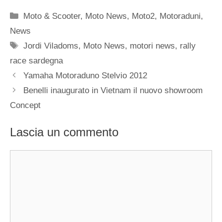
Categorie
Moto & Scooter
,
Moto News
,
Moto2
,
Motoraduni
,
News
Tag
Jordi Viladoms
,
Moto News
,
motori news
,
rally
race sardegna
Yamaha Motoraduno Stelvio 2012
Benelli inaugurato in Vietnam il nuovo showroom
Concept
Lascia un commento
Commento