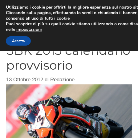
Vai
Utilizziamo i cookie per offrirti la migliore esperienza sul nostro si
al
Cliccando sulla pagina, effettuando lo scroll o chiudendo il banner, 
ME
consenso all’uso di tutti i cookie
contenuto
Puoi scoprire di più su quali cookie stiamo utilizzando o come disat
nelle
impostazioni
Accetta
SBK 2013 calendario
provvisorio
13 Ottobre 2012
di
Redazione