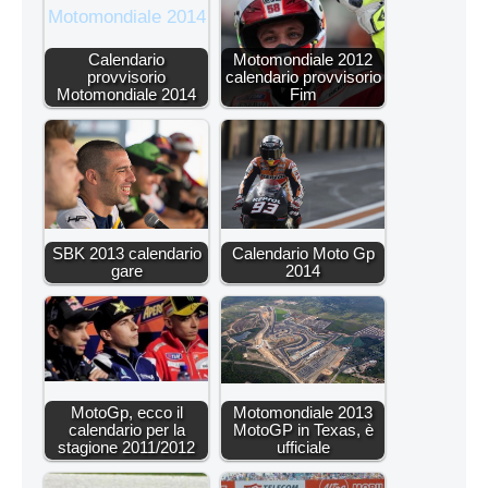
Calendario
Motomondiale 2012
provvisorio
calendario provvisorio
Motomondiale 2014
Fim
SBK 2013 calendario
Calendario Moto Gp
gare
2014
MotoGp, ecco il
Motomondiale 2013
calendario per la
MotoGP in Texas, è
stagione 2011/2012
ufficiale