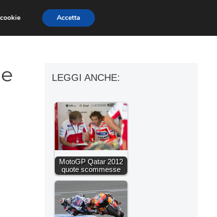
 cookie
Accetta
ESSORI MOTO
MOTO GP
SUPERBIKE
 e
LEGGI ANCHE:
MotoGP Qatar 2012
quote scommesse