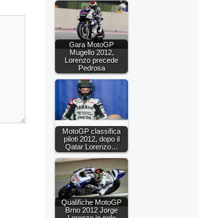
Gara MotoGP
Mugello 2012,
Lorenzo precede
Pedrosa
MotoGP classifica
piloti 2012, dopo il
Qatar Lorenzo…
Qualifiche MotoGP
Brno 2012 Jorge
Lorenzo in pole