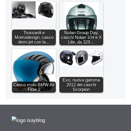
Trussardi e
Nolan Group Day,
Momodesign, casco
caschi Nolan 104 e X
demi jet con la…
Lite, da 329…
Exo, nuova gamma
Casco moto BMW Air
2012 dei caschi
Flow 2
Scorpion