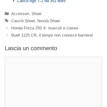
Casco Agv T-2 da 351 euro
Categorie
Accessori
,
Shoei
Tag
Caschi Shoei
,
Novità Shoei
Honda Forza 250 X: muscoli e classe
Buell 1125 CR, il tempo non conosce barriere!
Lascia un commento
Commento