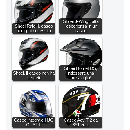
Shoei J-Wing, tutta
Shoei Raid II, casco
l'esperienza in un
per ogni necessità
casco
Shoei Hornet DS,
Shoei, il casco non ha
indossare una
segreti
meraviglia!
Casco integrale HJC
Casco Agv T-2 da
CL ST II
351 euro