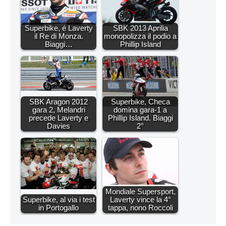
Superbike, é Laverty
SBK 2013 Aprilia
il Re di Monza.
monopolizza il podio a
Biaggi…
Phillip Island
SBK Aragon 2012
Superbike, Checa
gara 2, Melandri
domina gara-1 a
precede Laverty e
Phillip Island. Biaggi
Davies
2°
Mondiale Supersport,
Superbike, al via i test
Laverty vince la 4°
in Portogallo
tappa, nono Roccoli