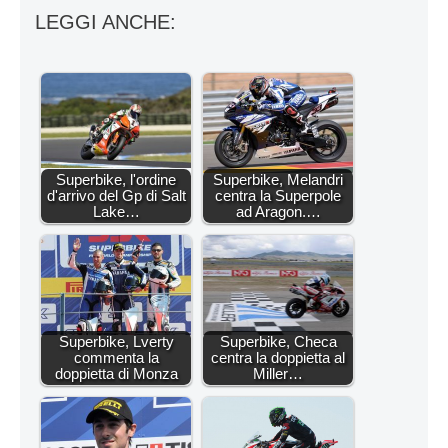
LEGGI ANCHE:
Superbike, l'ordine
Superbike, Melandri
d'arrivo del Gp di Salt
centra la Superpole
Lake…
ad Aragon.…
Superbike, Lverty
Superbike, Checa
commenta la
centra la doppietta al
doppietta di Monza
Miller…