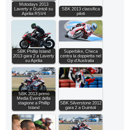
Motodays 2013
Laverty e Guintoli su
SBK 2013 classifica
Aprilia RSV4
piloti
SBK Phillip Island
Superbike, Checa
2013 gara 2 a Laverty
centra la doppietta nel
su Aprilia
Gp d'Australia
SBK 2013 primo
Media Event della
stagione a Phillip
SBK Silverstone 2012
Island
gara 2 a Guintoli