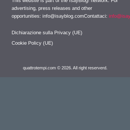
This website is part of the IsayBlog! network. For
advertising, press releases and other
opportunities:
info@isayblog.comContattaci
:
info@isa
Dichiarazione sulla Privacy (UE)
Cookie Policy (UE)
quattrotempi.com © 2026. All right reserverd.