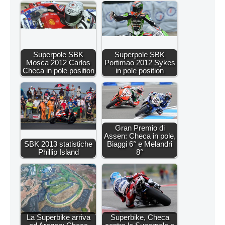
Superpole SBK
Superpole SBK
Mosca 2012 Carlos
Portimao 2012 Sykes
Checa in pole position
in pole position
Gran Premio di
Assen: Checa in pole,
SBK 2013 statistiche
Biaggi 6° e Melandri
Phillip Island
8°
La Superbike arriva
Superbike, Checa