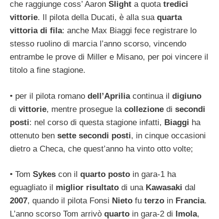
che raggiunge coss’ Aaron
Slight
a quota
tredici
vittorie
. Il pilota della Ducati, è alla sua
quarta
vittoria di fila
: anche Max Biaggi fece registrare lo
stesso ruolino di marcia l’anno scorso, vincendo
entrambe le prove di Miller e Misano, per poi vincere il
titolo a fine stagione.
• per il pilota romano
dell’Aprilia
continua il
digiuno
di
vittorie
, mentre prosegue la
collezione
di
secondi
posti
: nel corso di questa stagione infatti,
Biaggi
ha
ottenuto ben
sette secondi posti
, in cinque occasioni
dietro a Checa, che quest’anno ha vinto otto volte;
• Tom
Sykes
con il
quarto posto
in gara-1 ha
eguagliato il
miglior risultato
di una
Kawasaki
dal
2007
, quando il pilota Fonsi
Nieto
fu
terzo
in
Francia
.
L’anno scorso Tom arrivò
quarto
in gara-2 di
Imola
,