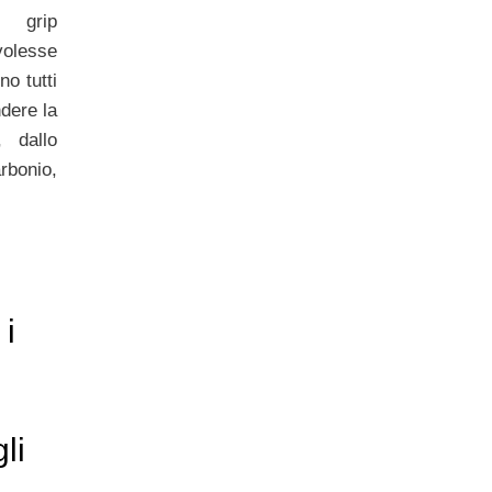
 grip
 volesse
no tutti
dere la
 dallo
rbonio,
 i
li