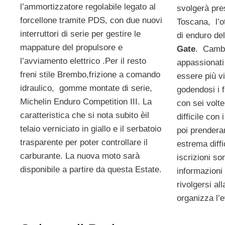
l’ammortizzatore regolabile legato al
svolgerà pres
forcellone tramite PDS, con due nuovi
Toscana, l’o
interruttori di serie per gestire le
di enduro de
mappature del propulsore e
Gate
. Cambi
l’avviamento elettrico .Per il resto
appassionati
freni stile Brembo,frizione a comando
essere più vi
idraulico, gomme montate di serie,
godendosi i f
Michelin Enduro Competition III. La
con sei volte
caratteristica che si nota subito èil
difficile con 
telaio verniciato in giallo e il serbatoio
poi prenderan
trasparente per poter controllare il
estrema diff
carburante. La nuova moto sarà
iscrizioni so
disponibile a partire da questa Estate.
informazioni
rivolgersi al
organizza l’