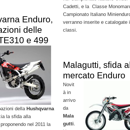
Cadetti, e la Classe Monomarc
Campionato Italiano Miniendur
arna Enduro,
verranno inserite e catalogate i
azioni delle
classi.
TE310 e 499
Malagutti, sfida a
mercato Enduro
Novit
à in
arrivo
da
pazioni della
Hushqvarna
Mala
a la sfida alla
gutti
.
proponendo nel 2011 la