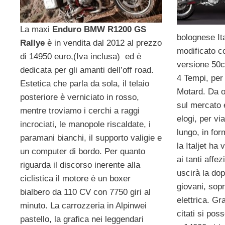
La maxi
Enduro BMW R1200 GS
bolognese Ita
Rallye
è in vendita dal 2012 al prezzo
modificato c
di 14950 euro,(Iva inclusa) ed è
versione 50c
dedicata per gli amanti dell’off road.
4 Tempi, per
Estetica che parla da sola, il telaio
Motard. Da ol
posteriore è verniciato in rosso,
sul mercato 
mentre troviamo i cerchi a raggi
elogi, per vi
incrociati, le manopole riscaldate, i
lungo, in fo
paramani bianchi, il supporto valigie e
la Italjet ha
un computer di bordo. Per quanto
ai tanti affe
riguarda il discorso inerente alla
uscirà la dop
ciclistica il motore è un boxer
giovani, sopr
bialbero da 110 CV con 7750 giri al
elettrica. Gr
minuto. La carrozzeria in Alpinwei
citati si po
pastello, la grafica nei leggendari