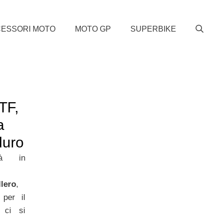
ESSORI MOTO
MOTO GP
SUPERBIKE
TF,
a
duro
tà in
lero
,
 per il
 ci si