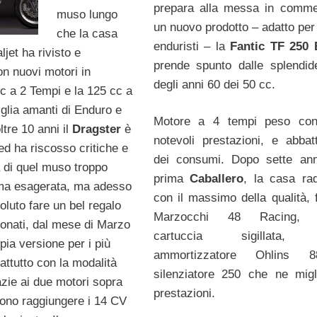
prepara alla messa in comme
muso lungo
un nuovo prodotto – adatto per t
che la casa
enduristi – la
Fantic TF 250 
ljet ha rivisto e
prende spunto dalle splendi
on nuovi motori in
degli anni 60 dei 50 cc.
c a 2 Tempi e la 125 cc a
 glia amanti di Enduro e
Motore a 4 tempi peso cont
tre 10 anni il
Dragster
è
notevoli prestazioni, e abbat
ed ha riscosso critiche e
dei consumi. Dopo sette ann
a di quel muso troppo
prima
Caballero
, la casa ra
rma esagerata, ma adesso
con il massimo della qualità, f
 voluto fare un bel regalo
Marzocchi 48 Racing, d
zionati, dal mese di Marzo
cartuccia sigillata,
pia versione per i più
ammortizzatore Ohlins 
attutto con la modalità
silenziatore 250 che ne migl
azie ai due motori sopra
prestazioni.
ssono raggiungere i 14 CV