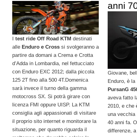
anni 70
I
test ride Off Road KTM
destinati
alle
Enduro e Cross
si svolgeranno a
partire da domani a Crema e Crotta
d’Adda in Lombardia, nel fettucciato
con Enduro EXC 2012; dalla piccola
Giovane, bell
125 2T fino alla 500 4T.Domenica
Enduro, è la 
sarà invece il turno della gamma
PursanG 45
motocross SX. Si potrà girare con
aveva fatto 
licenza FMI oppure UISP. La KTM
2010, e che 
consiglia agli appassionati di visitare
una vecchia 
il proprio sito internet e monitorare la
40 anni fa. 
situazione, per quanto riguarda il
differenze, 