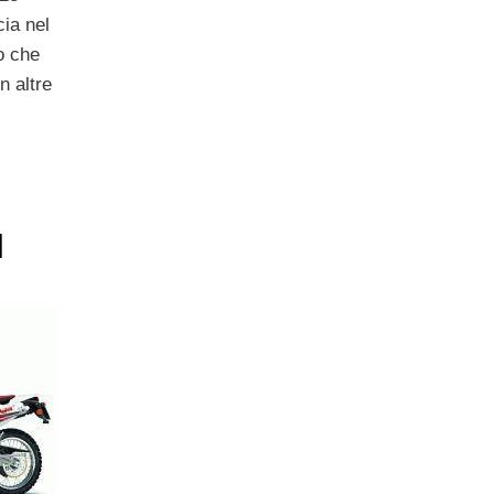
ia nel
o che
n altre
l