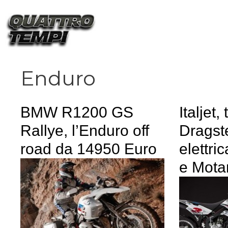
Vai
al
contenuto
Enduro
BMW R1200 GS
Italjet,
Rallye, l’Enduro off
Dragste
road da 14950 Euro
elettri
e Mota