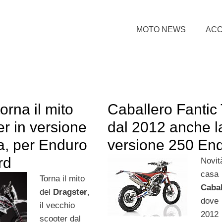
MOTO NEWS
ACC
 torna il mito
Caballero Fantic 
r in versione
dal 2012 anche l
ca, per Enduro
versione 250 En
rd
Novi
casa
Torna il mito
Cabal
del
Dragster
,
dove
il vecchio
2012
scooter dal