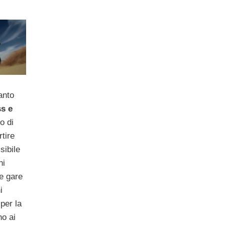
anto
s e
o di
tire
sibile
ni
e gare
i
 per la
no ai