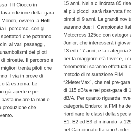
15 anni. Nella cilindrata 85 ris
so il Il Ciocco in
ai più piccoli sarà riservata fin
ttava edizione della gara
bimbi di 9 anni. Le grandi novit
l Mondo, ovvero la
Hell
saranno due: il Campionato Ita
a il percorso, con gli
Motocross 125cc con categori
 spettatori che potranno
Junior, che interesserà i giovani
cini ai vari passaggi,
13 ed i 17 anni, e la categoria 
unambolismi dei piloti
per la maggiore età.Invece, i co
 di piroette. Il percorso è
fonometrici saranno effettuati c
i migliori trenta piloti che
metodo di misurazione FIM
no il via in prove di
“2MeterMax”, che nel pre-gara
icoltà estrema. Le
di 115 dB/a e nel post-gara di 
no già aperte e per
dB/A. Per quanto riguarda inve
 basta inviare la mail e
categoria Enduro: la FMI ha de
la produzione che
riordinare le classi della specia
evento.
E1, E2 ed E3 eliminando la 12
nel Campionato Italiano Under