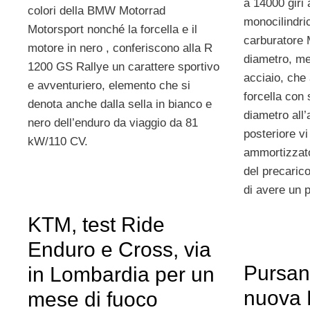
a 14000 giri 
colori della BMW Motorrad
monocilindri
Motorsport nonché la forcella e il
carburatore 
motore in nero , conferiscono alla R
diametro, men
1200 GS Rallye un carattere sportivo
acciaio, ch
e avventuriero, elemento che si
forcella con 
denota anche dalla sella in bianco e
diametro all’
nero dell’enduro da viaggio da 81
posteriore v
kW/110 CV.
ammortizzato
del precaric
di avere un 
KTM, test Ride
Enduro e Cross, via
Pursan
in Lombardia per un
nuova E
mese di fuoco