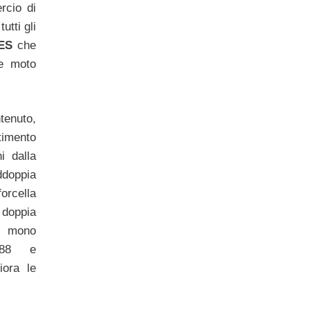
rcio di
utti gli
ES
che
de moto
enuto,
timento
i dalla
ddoppia
orcella
oppia
 mono
888 e
iora le