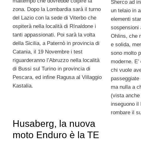
maltempo che dovrebbe colpire la
Sherco ad in
zona. Dopo la Lombardia sarà il turno
un telaio in 
del Lazio con la sede di Viterbo che
elementi stam
ospiterà nella località di RInaldone i
sospensioni 
tanti appassionati. Poi sarà la volta
Ohlins, che 
della Sicilia, a Paternò in provincia di
e solida, me
Catania, il 19 Novembre i test
sono molto pi
riguarderanno l’Abruzzo nella località
moderne. E’ 
di Bussi sul Turino in provincia di
chi vuole av
Pescara, ed infine Ragusa al Villaggio
passeggiate 
Kastalia.
ma nulla a c
(vista anche 
inseguono il 
rombare il 
Husaberg, la nuova
moto Enduro è la TE