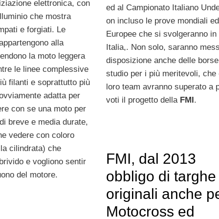
iziazione elettronica, con
ed al Campionato Italiano Unde
alluminio che mostra
on incluso le prove mondiali ed
pati e forgiati. Le
Europee che si svolgeranno in 
appartengono alla
Italia,. Non solo, saranno mes
rendono la moto leggera
disposizione anche delle borse
ntre le linee complessive
studio per i più meritevoli, che 
ù filanti e soprattutto più
loro team avranno superato a p
ovviamente adatta per
voti il progetto della
FMI
.
ere con se una moto per
di breve e media durate,
he vedere con coloro
la cilindrata) che
FMI, dal 2013
brivido e vogliono sentir
obbligo di targhe
suono del motore.
originali anche p
Motocross ed