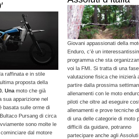
′
Giovani appassionati della mot
Enduro, c’è un interessantissi
programma che sta organizzan
voi la FMI. Si tratta di una fase
a raffinata e in stile
valutazione fisica che inizierà 
ultima proposta della
partire dalla prossima settima
0. Una
moto che già
allenamenti con le moto enduro
la sua apparizione nel
piloti che oltre ad eseguire cos
è basata sulle orme di
allenamenti e prove tecniche d
Bultaco Pursang di circa
di una delle categorie di moto 
Ovviamente sono molte le
difficili da guidare, potranno
a cominciare dal motore
partecipare anche agli Assoluti 