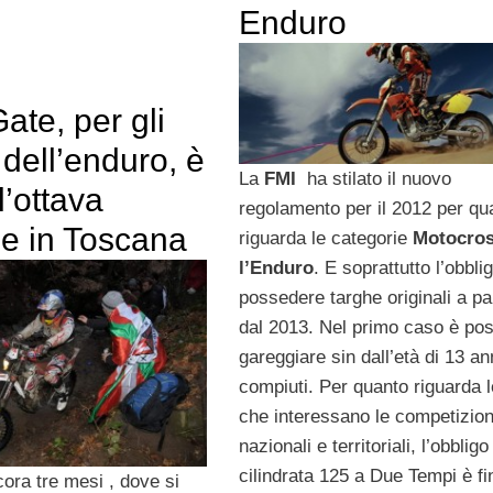
Enduro
Gate, per gli
dell’enduro, è
La
FMI
ha stilato il nuovo
l’ottava
regolamento per il 2012 per qu
ne in Toscana
riguarda le categorie
Motocros
l’Enduro
. E soprattutto l’obblig
possedere targhe originali a par
dal 2013. Nel primo caso è pos
gareggiare sin dall’età di 13 an
compiuti. Per quanto riguarda l
che interessano le competizion
nazionali e territoriali, l’obbligo
cilindrata 125 a Due Tempi è fi
ra tre mesi , dove si