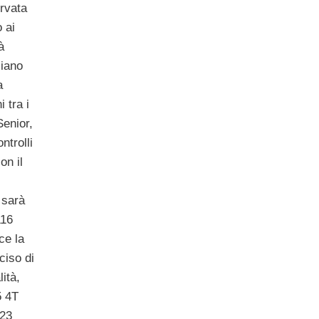
ervata
o ai
à
liano
a
 tra i
Senior,
ntrolli
on il
 sarà
116
ce la
ciso di
lità,
5 4T
 23