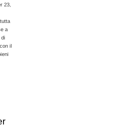
r 23,
tutta
se a
 di
con il
ieni
er