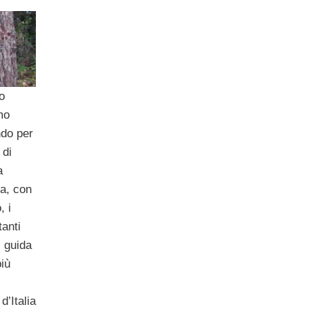
o
mo
do per
 di
a
na, con
, i
tanti
i guida
più
d’Italia