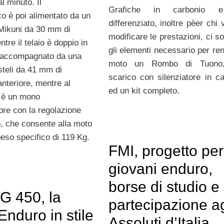
al minuto. Il
Grafiche in carbonio e
co è poi alimentato da un
differenziato, inoltre pèer chi
Mikuni da 30 mm di
modificare le prestazioni, ci so
tre il telaio è doppio in
gli elementi necessario per ren
e accompagnato da una
moto un Rombo di Tuono,
steli da 41 mm di
scarico con silenziatore in ca
anteriore, mentre al
ed un kit completo.
i è un mono
re con la regolazione
o, che consente alla moto
peso specifico di 119 Kg.
FMI, progetto per
giovani enduro,
borse di studio e
G 450, la
partecipazione ag
nduro in stile
Assoluti d’Italia