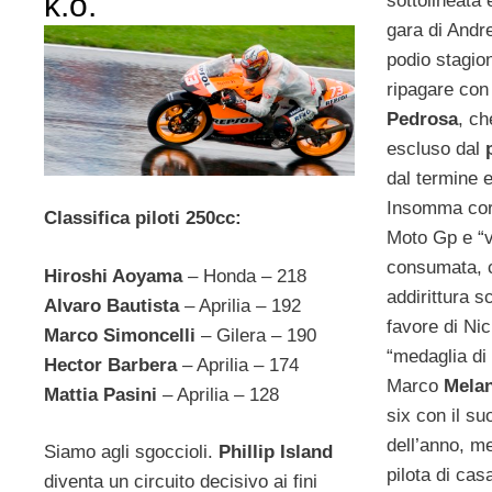
k.o.
sottolineata 
gara di And
podio stagion
ripagare con
Pedrosa
, ch
escluso dal
dal termine 
Insomma corsi
Classifica piloti 250cc:
Moto Gp e “v
consumata, 
Hiroshi Aoyama
– Honda – 218
addirittura s
Alvaro Bautista
– Aprilia – 192
favore di Ni
Marco Simoncelli
– Gilera – 190
“medaglia di
Hector Barbera
– Aprilia – 174
Marco
Mela
Mattia Pasini
– Aprilia – 128
six con il su
dell’anno, me
Siamo agli sgoccioli.
Phillip Island
pilota di ca
diventa un circuito decisivo ai fini