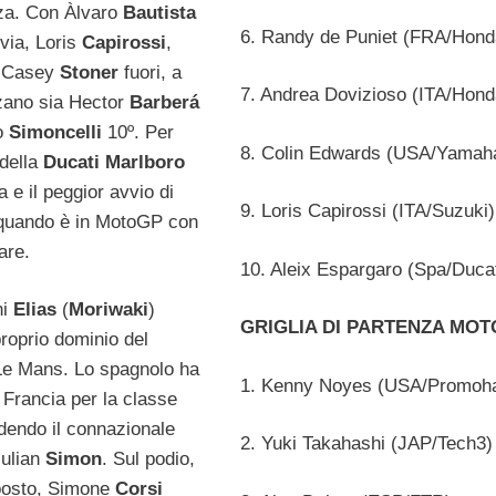
za. Con Àlvaro
Bautista
6. Randy de Puniet (FRA/Hond
via, Loris
Capirossi
,
 Casey
Stoner
fuori, a
7. Andrea Dovizioso (ITA/Hond
zzano sia Hector
Barberá
o
Simoncelli
10º. Per
8. Colin Edwards (USA/Yamah
 della
Ducati Marlboro
a e il peggior avvio di
9. Loris Capirossi (ITA/Suzuki)
 quando è in MotoGP con
are.
10. Aleix Espargaro (Spa/Ducat
ni
Elias
(
Moriwaki
)
GRIGLIA DI PARTENZA MOT
proprio dominio del
Le Mans. Lo spagnolo ha
1. Kenny Noyes (USA/Promoha
i Francia per la classe
endo il connazionale
2. Yuki Takahashi (JAP/Tech3)
Julian
Simon
. Sul podio,
 posto, Simone
Corsi