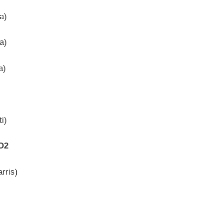
a)
a)
a)
i)
O2
rris)