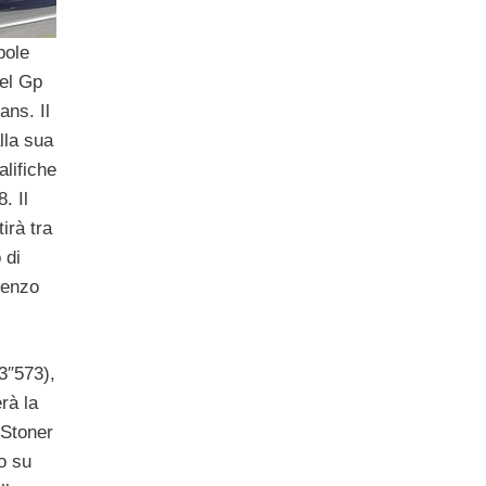
pole
del Gp
ans. Il
lla sua
lifiche
. Il
irà tra
 di
renzo
3″573),
rà la
 Stoner
o su