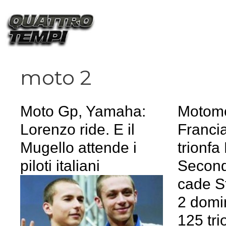
Vai
al
contenuto
moto 2
Moto Gp, Yamaha:
Motomo
Lorenzo ride. E il
Franci
Mugello attende i
trionfa
piloti italiani
Second
cade S
2 domin
125 tri