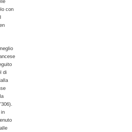
lle
olo con
l
en
 meglio
rancese
eguito
 di
alla
nse
la
″306).
 in
tenuto
alle