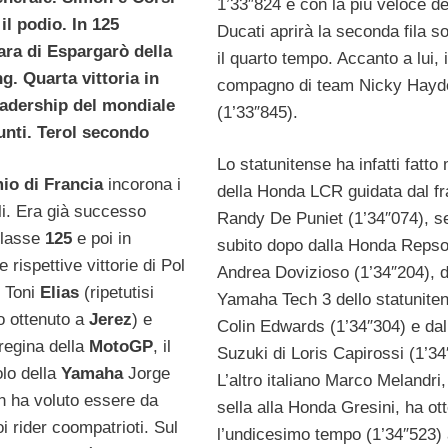
1’33″824 e con la più veloce de
l podio. In 125
Ducati aprirà la seconda fila s
ara di Espargarò della
il quarto tempo. Accanto a lui, i
g. Quarta vittoria in
compagno di team Nicky Hayd
eadership del mondiale
(1’33″845).
unti. Terol secondo
Lo statunitense ha infatti fatto
io di Francia
incorona i
della Honda LCR guidata dal f
li. Era già successo
Randy De Puniet (1’34″074), s
classe
125
e poi in
subito dopo dalla Honda Repsol
e rispettive vittorie di Pol
Andrea Dovizioso (1’34″204), d
 Toni
Elias
(ripetutisi
Yamaha Tech 3 dello statunite
fo ottenuto a
Jerez
) e
Colin Edwards (1’34″304) e dal
 regina della
MotoGP
, il
Suzuki di Loris Capirossi (1’34
olo della
Yamaha
Jorge
L’altro italiano Marco Melandri,
n ha voluto essere da
sella alla Honda Gresini, ha ot
i rider coompatrioti. Sul
l’undicesimo tempo (1’34″523) 