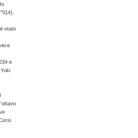
lo
″514).
è stato
vece
.234 e
 Yuki
l
l’ottavo
ve
Corsi