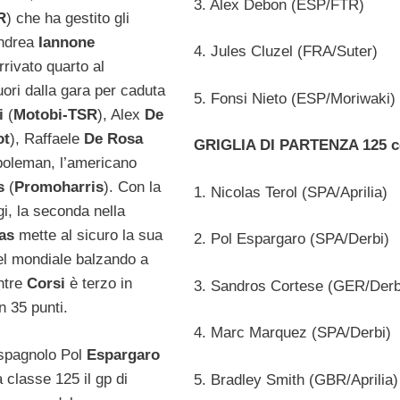
3. Alex Debon (ESP/FTR)
R
) che ha gestito gli
Andrea
Iannone
4. Jules Cluzel (FRA/Suter)
arrivato quarto al
uori dalla gara per caduta
5. Fonsi Nieto (ESP/Moriwaki)
ni
(
Motobi-TSR
), Alex
De
ot
), Raffaele
De Rosa
GRIGLIA DI PARTENZA 125 c
l poleman, l’americano
s
(
Promoharris
). Con la
1. Nicolas Terol (SPA/Aprilia)
ggi, la seconda nella
ias
mette al sicuro la sua
2. Pol Espargaro (SPA/Derbi)
el mondiale balzando a
ntre
Corsi
è terzo in
3. Sandros Cortese (GER/Derb
n 35 punti.
4. Marc Marquez (SPA/Derbi)
spagnolo Pol
Espargaro
a classe 125 il gp di
5. Bradley Smith (GBR/Aprilia)