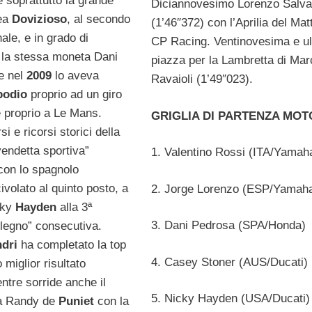
è soprattutto la grande
Diciannovesimo Lorenzo Salva
rea
Dovizioso
, al secondo
(1’46″372) con l’Aprilia del Mat
ale, e in grado di
CP Racing. Ventinovesima e ul
 la stessa moneta Dani
piazza per la Lambretta di Mar
e nel
2009
lo aveva
Ravaioli (1’49″023).
podio
proprio ad un giro
e proprio a Le Mans.
GRIGLIA DI PARTENZA MO
 e ricorsi storici della
endetta sportiva”
1. Valentino Rossi (ITA/Yamah
con lo spagnolo
civolato al quinto posto, a
2. Jorge Lorenzo (ESP/Yamah
cky
Hayden
alla 3ª
3. Dani Pedrosa (SPA/Honda)
 legno” consecutiva.
ndri
ha completato la top
4. Casey Stoner (AUS/Ducati)
o miglior risultato
ntre sorride anche il
5. Nicky Hayden (USA/Ducati)
sa Randy de
Puniet
con la