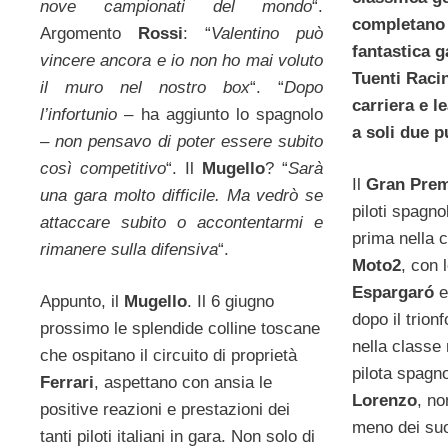
nove campionati del mondo
“.
completano i
Argomento
Rossi
: “
Valentino può
fantastica g
vincere ancora e io non ho mai voluto
Tuenti Racin
il muro nel nostro box
“. “
Dopo
carriera e l
l’infortunio
– ha aggiunto lo spagnolo
a soli due p
–
non pensavo di poter essere subito
così competitivo
“. Il
Mugello
? “
Sarà
Il
Gran Prem
una gara molto difficile. Ma vedrò se
piloti spagno
attaccare subito o accontentarmi e
prima nella 
rimanere sulla difensiva
“.
Moto2
, con l
Espargaró
e
Appunto, il
Mugello
. Il 6 giugno
dopo il trion
prossimo le splendide colline toscane
nella classe
che ospitano il circuito di proprietà
pilota spagn
Ferrari
, aspettano con ansia le
Lorenzo
, no
positive reazioni e prestazioni dei
meno dei suo
tanti piloti italiani in gara. Non solo di