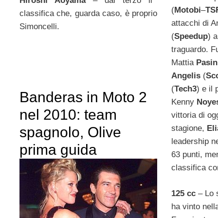
Hiroshi Aoyama
– dal terzo il
(
Motobi
–
TS
classifica che, guarda caso, è proprio
attacchi di 
Simoncelli.
(
Speedup
) 
traguardo. F
Mattia
Pasi
Angelis
(
Sc
(
Tech3
) e i
Banderas in Moto 2
Kenny
Noye
nel 2010: team
vittoria di o
stagione,
El
spagnolo, Olive
leadership n
prima guida
63 punti, me
classifica co
125 cc
– Lo 
ha vinto nell