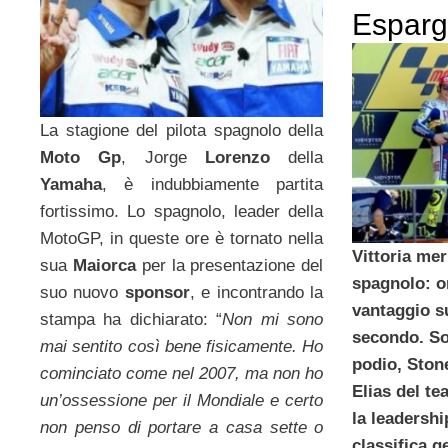
Esparg
La stagione del pilota spagnolo della
Moto Gp
, Jorge
Lorenzo
della
Yamaha
, è indubbiamente partita
fortissimo. Lo spagnolo, leader della
MotoGP, in queste ore è tornato nella
Vittoria mer
sua
Maiorca
per la presentazione del
spagnolo: or
suo nuovo
sponsor
, e incontrando la
vantaggio s
stampa ha dichiarato: “
Non mi sono
secondo. So
mai sentito così bene fisicamente. Ho
podio, Ston
cominciato come nel 2007, ma non ho
Elias del te
un’ossessione per il Mondiale e certo
la leadershi
non penso di portare a casa sette o
classifica g