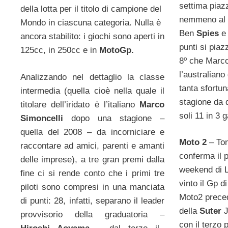
settima piaz
della lotta per il titolo di campione del
nemmeno al 
Mondo in ciascuna categoria. Nulla è
Ben
Spies
e
ancora stabilito: i giochi sono aperti in
punti si pia
125cc, in 250cc e in
MotoGp.
8º che Marc
l’australiano
Analizzando nel dettaglio la classe
tanta sfortun
intermedia (quella cioè nella quale il
stagione da
titolare dell’iridato è l’italiano
Marco
soli 11 in 3 g
Simoncelli
dopo una stagione –
quella del 2008 – da incorniciare e
Moto 2
– To
raccontare ad amici, parenti e amanti
conferma il 
delle imprese), a tre gran premi dalla
weekend di 
fine ci si rende conto che i primi tre
vinto il Gp d
piloti sono compresi in una manciata
Moto2 preced
di punti: 28, infatti, separano il leader
della
Suter
provvisorio della graduatoria –
con il terzo