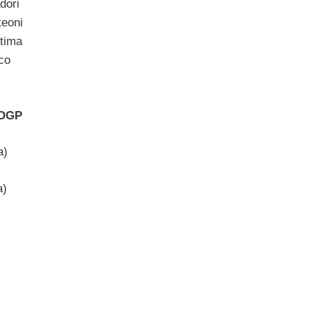
dori
teoni
tima
co
TOGP
a)
a)