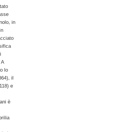
tato
asse
olo, in
in
acciato
sifica
i
 A
o lo
64), il
118) e
iani è
rilia