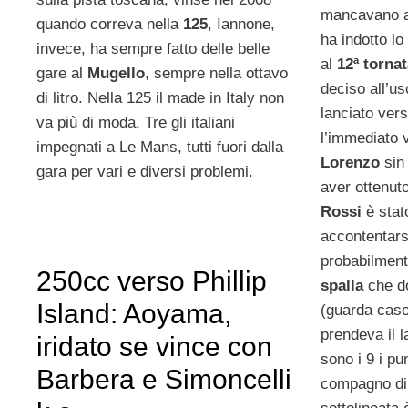
mancavano an
quando correva nella
125
, Iannone,
ha indotto lo
invece, ha sempre fatto delle belle
al
12ª torna
gare al
Mugello
, sempre nella ottavo
deciso all’us
di litro. Nella 125 il made in Italy non
lanciato vers
va più di moda. Tre gli italiani
l’immediato 
impegnati a Le Mans, tutti fuori dalla
Lorenzo
sin
gara per vari e diversi problemi.
aver ottenuto
Rossi
è stat
accontentars
probabilment
250cc verso Phillip
spalla
che d
Island: Aoyama,
(guarda cas
prendeva il l
iridato se vince con
sono i 9 i pu
Barbera e Simoncelli
compagno di 