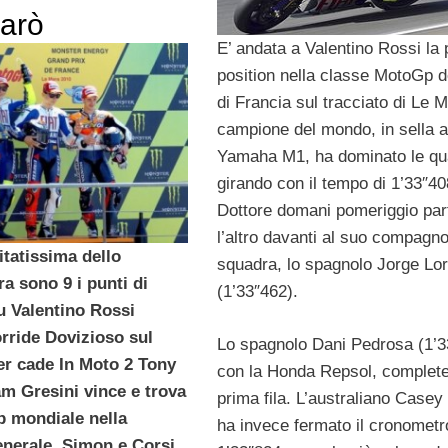
arò
E’ andata a Valentino Rossi la 
position nella classe MotoGp 
di Francia sul tracciato di Le M
campione del mondo, in sella a
Yamaha M1, ha dominato le qua
girando con il tempo di 1’33″408
Dottore domani pomeriggio part
l’altro davanti al suo compagno
itatissima dello
squadra, lo spagnolo Jorge Lo
a sono 9 i punti di
(1’33″462).
u Valentino Rossi
rride Dovizioso sul
Lo spagnolo Dani Pedrosa (1’3
er cade In Moto 2 Tony
con la Honda Repsol, complete
am Gresini vince e trova
prima fila. L’australiano Casey
p mondiale nella
ha invece fermato il cronometr
enerale. Simon e Corsi