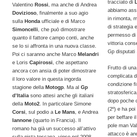
tracciato di
Valentino
Rossi
, ma anche di Andrea
abbiamo assis
Dovizioso
, finalmente a suo agio
in rimonta, 
sulla
Honda
ufficiale e di Marco
di strategia 
Simoncelli
, che può dimostrare
permesso di 
quanto il fattore campo conti, anche
vittoria cons
se lo si affronta in una nuova classe.
Gp disputati
Poi ci saranno anche Marco
Melandri
e Loris
Capirossi
, che aspettano
Frutto di un
ancora con ansia di poter dimostrare
complicata de
il loro valore in questa ingorda
condizione f
stagione della
Motogp
. Ma al
Gp
stratosferic
d’Italia
sono attesi anche gli italiani
dopo poche 
della
Moto2
. In particolare Simone
(2º) e ha poi
Corsi
, sul podio a
Le Mans
, e Andrea
per beffare 
Iannone
(quarto in Francia). Il
pole man Va
romano ha già un successo all’attivo
attacco è an
sulla pista toscana, vinse nel 2008