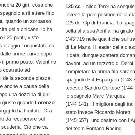
cora 20 giri, cosa che
125 cc
– Nico Terol ha conquis
 spagnolo a riflettere fino
invece la pole position nella cl
ta
, quando un sorpasso
125 del Gp di Francia. Lo spagn
cita della chicane, lo ha
sella alla sua Aprilia, ha girato 
o i 25 punti, visto
1’43″719 nelle qualifiche sul tr
vantaggio conquistato da
di Le Mans. Il leader della clas
 dalle prime curve dopo
iridata, dunque scatterà doman
 il primo posto. Valentino
davanti ad un terzetto di Derbi.
o costretto ad
completare la prima fila sarann
i della seconda piazza,
spagnolo Pol Espargaro (1’43″8
e anche a causa della
tedesco Sandro Cortese (1’44″
opo una dozzina di giri
lo spagnolo Marc Marquez
o giusto quando
Lorenzo
(1’44″141). Il migliore degli ital
argo) lo ha limitato. Ora
stato invece Riccardo Moretti
nti da recuperare sul
(1’45″657), undicesimo con l’Ap
scuderia. Ciò che va
del team Fontana Racing.