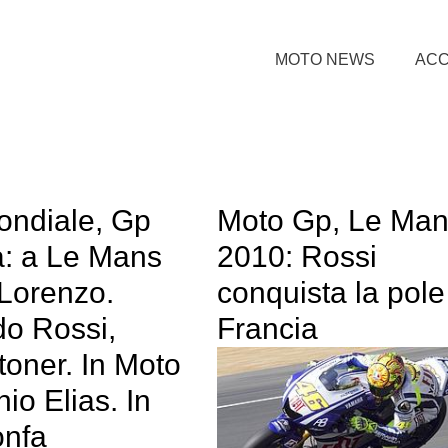
MOTO NEWS
ACC
ndiale, Gp
Moto Gp, Le Ma
a: a Le Mans
2010: Rossi
 Lorenzo.
conquista la pole
o Rossi,
Francia
toner. In Moto
io Elias. In
onfa