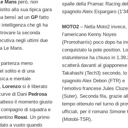
Le Mans
però, non
spalle della Pramac Racing del
tito alla sua tipica gara
spagnolo Aleix Espargaro (1’34
ma bensì ad un
GP
fatto
e intelligenza che gli ha
MOTO2
– Nella Moto2 invece, 
trovare la seconda
l’americano Kenny Noyes
ecutiva negli ultimi due
(Promoharris) poco dopo ha in
 a Le Mans.
conquistato la pole position. Lo
statunitense ha chiuso in 1.39
a partenza meno
scatterà davanti al giapponese
l solito e di una
Takahashi (Tech3) secondo, lo
isica e mentale
spagnolo Alex Debon (FTR) e
a,
Lorenzo
si è liberato
l’emotivo francese Jules Cluze
curve di Dani
Pedrosa
(Suter). Seconda fila, grazie al
 atteso il momento giusto
tempo ottenuto nel turno di pro
il compagno di squadra e
ufficiali, per il romano Simone 
lentino
Rossi
. Un primo
(Motobi-TSR).
dato a vuoto quando