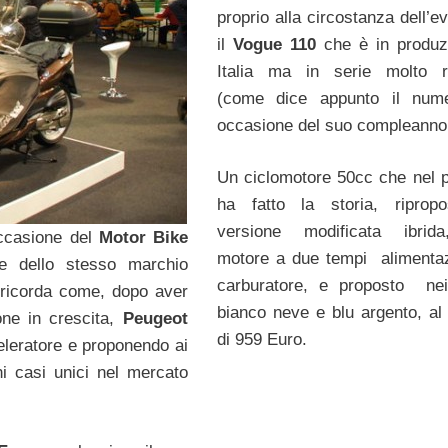
proprio alla circostanza dell’e
il
Vogue 110
che è in produz
Italia ma in serie molto ri
(come dice appunto il nume
occasione del suo compleanno
Un ciclomotore 50cc che nel 
ha fatto la storia, riprop
versione modificata ibrid
ccasione del
Motor Bike
motore a due tempi alimenta
e dello stesso marchio
carburatore, e proposto nei
ricorda come, dopo aver
bianco neve e blu argento, al
one in crescita,
Peugeot
di 959 Euro.
eleratore e proponendo ai
ni casi unici nel mercato