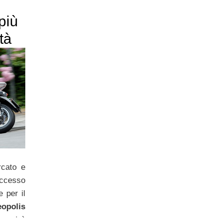
 più
tà
rcato e
uccesso
 per il
opolis