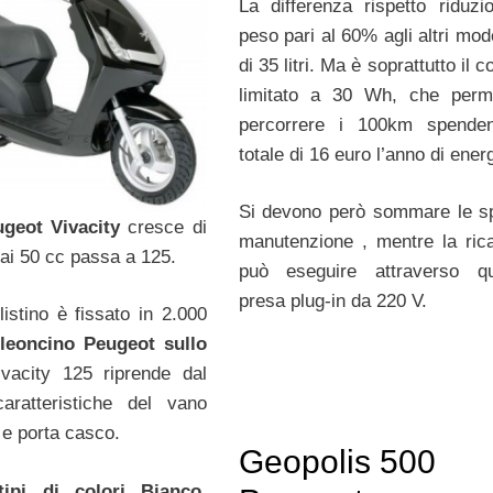
La differenza rispetto riduzi
peso pari al 60% agli altri mode
di 35 litri. Ma è soprattutto il
limitato a 30 Wh, che perm
percorrere i 100km spende
totale di 16 euro l’anno di energ
Si devono però sommare le s
ugeot Vivacity
cresce di
manutenzione , mentre la rica
dai 50 cc passa a 125.
può eseguire attraverso qu
presa plug-in da 220 V.
listino è fissato in 2.000
l
leoncino Peugeot sullo
ivacity 125 riprende dal
caratteristiche del vano
 e porta casco.
Geopolis 500
tipi di colori Bianco,