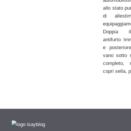
automobilist
allo stato pur
di allest
equipaggiam
Doppia il
antifurto Im
e posteriore
vano sotto 
completo, r
copri sella, 