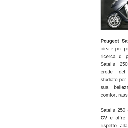
Peugeot Sat
ideale per p
ricerca di p
Satelis 25
erede del
studiato per 
sua bellez
comfort rass
Satelis 250
CV
e offre
rispetto al