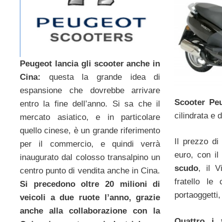
Peugeot lancia gli scooter anche in
Cina:
questa la grande idea di
espansione che dovrebbe arrivare
Scooter Pe
entro la fine dell’anno. Si sa che il
cilindrata e 
mercato asiatico, e in particolare
quello cinese, è un grande riferimento
Il prezzo di 
per il commercio, e quindi verrà
euro, con i
inaugurato dal colosso transalpino un
scudo
, il V
centro punto di vendita anche in Cina.
fratello le 
Si precedono oltre 20 milioni di
portaoggetti,
veicoli a due ruote l’anno, grazie
anche alla collaborazione con la
Quattro i 