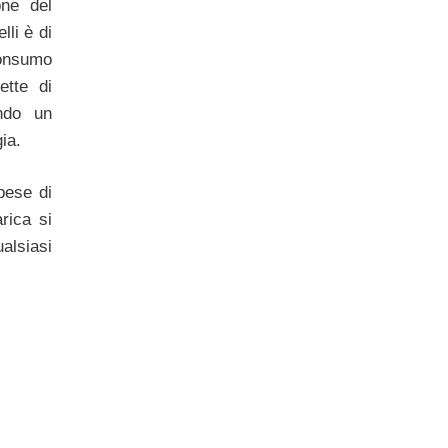
one del
lli è di
 consumo
ette di
ndo un
ia.
pese di
rica si
alsiasi