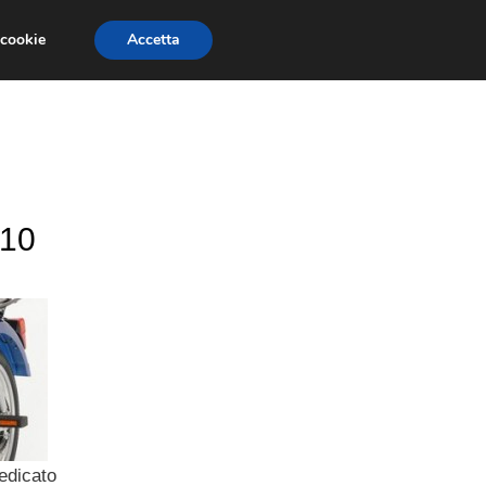
 cookie
Accetta
ESSORI MOTO
MOTO GP
SUPERBIKE
110
dicato