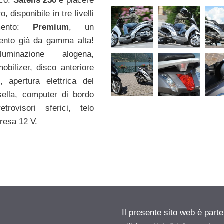
ico.
Satelis 250
è piacere
o, disponibile in tre livelli
imento:
Premium
, un
ento già da gamma alta!
luminazione alogena,
mobilizer, disco anteriore
, apertura elettrica del
sella, computer di bordo
etrovisori sferici, telo
presa 12 V.
Il presente sito web è part