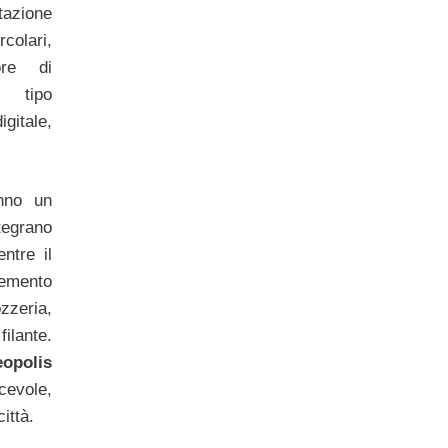
tazione
colari,
ore di
i tipo
gitale,
anno un
tegrano
ntre il
lemento
zzeria,
ilante.
opolis
cevole,
ittà.