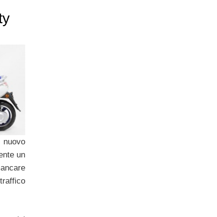
ty
l nuovo
ente un
mancare
affico