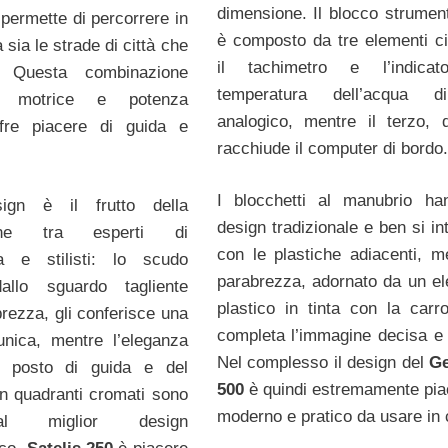
dimensione. Il blocco strumen
permette di percorrere in
è composto da tre elementi cir
à sia le strade di città che
il tachimetro e l’indicat
a. Questa combinazione
temperatura dell’acqua d
a motrice e potenza
analogico, mentre il terzo, di
fre piacere di guida e
racchiude il computer di bordo.
I blocchetti al manubrio h
ign è il frutto della
design tradizionale e ben si in
zione tra esperti di
con le plastiche adiacenti, me
a e stilisti: lo scudo
parabrezza, adornato da un e
dallo sguardo tagliente
plastico in tinta con la carro
brezza, gli conferisce una
completa l’immagine decisa e f
unica, mentre l’eleganza
Nel complesso il design del
Ge
l posto di guida e del
500
è quindi estremamente pia
n quadranti cromati sono
moderno e pratico da usare in c
 al miglior design