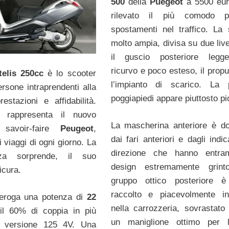
500
della
Puegeot
a 5500 eur
rilevato il più comodo p
spostamenti nel traffico. La 
molto ampia, divisa su due live
il guscio posteriore legge
ricurvo e poco esteso, il propu
elis 250cc
è lo scooter
l’impianto di scarico. La 
ersone intraprendenti alla
poggiapiedi appare piuttosto pi
restazioni e affidabilità.
0 rappresenta il nuovo
La mascherina anteriore è d
 savoir-faire
Peugeot
,
dai fari anteriori e dagli indic
i viaggi di ogni giorno. La
direzione che hanno entra
za sorprende, il suo
design estremamente grinto
icura.
gruppo ottico posteriore è
raccolto e piacevolmente in
 eroga una potenza di
22
nella carrozzeria, sovrastato
 il 60% di coppia in più
un maniglione ottimo per 
la versione 125 4V. Una