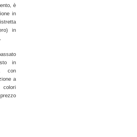
vento, è
ione in
stretta
ro) in
.
passato
osto in
a, con
zione a
 colori
 prezzo