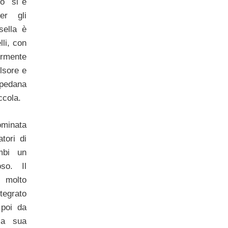
o si è
er gli
sella è
lli, con
rmente
lsore e
pedana
ccola.
ominata
atori di
mbi un
so. Il
 molto
tegrato
 poi da
la sua