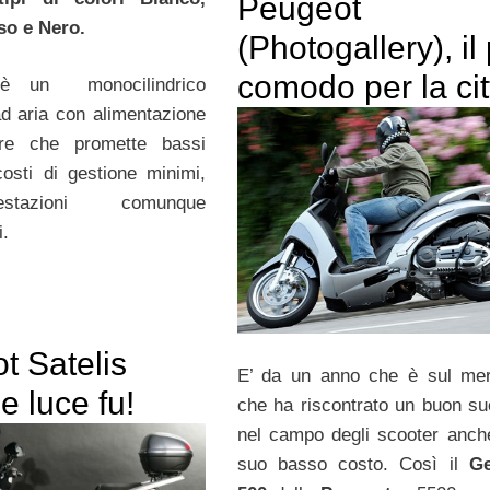
Peugeot
so e Nero.
(Photogallery), il
comodo per la cit
 è un monocilindrico
ad aria con alimentazione
ore che promette bassi
osti di gestione minimi,
tazioni comunque
i.
t Satelis
E’ da un anno che è sul me
e luce fu!
che ha riscontrato un buon s
nel campo degli scooter anche
suo basso costo. Così il
Ge