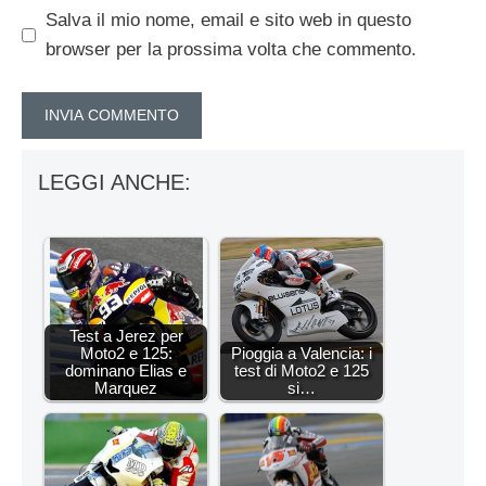
Salva il mio nome, email e sito web in questo
browser per la prossima volta che commento.
LEGGI ANCHE:
Test a Jerez per
Moto2 e 125:
Pioggia a Valencia: i
dominano Elias e
test di Moto2 e 125
Marquez
si…