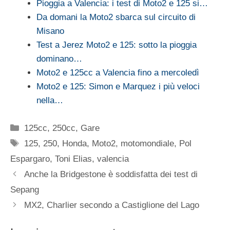
Pioggia a Valencia: i test di Moto2 e 125 si…
Da domani la Moto2 sbarca sul circuito di
Misano
Test a Jerez Moto2 e 125: sotto la pioggia
dominano…
Moto2 e 125cc a Valencia fino a mercoledì
Moto2 e 125: Simon e Marquez i più veloci
nella…
Categorie
125cc
,
250cc
,
Gare
Tag
125
,
250
,
Honda
,
Moto2
,
motomondiale
,
Pol
Espargaro
,
Toni Elias
,
valencia
Anche la Bridgestone è soddisfatta dei test di
Sepang
MX2, Charlier secondo a Castiglione del Lago