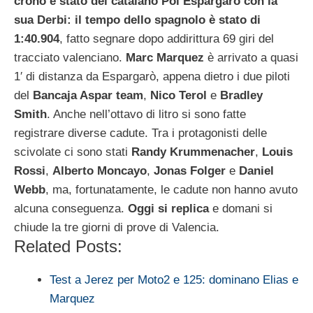
crono è stato del catalano Pol Espargarò con la
sua Derbi: il tempo dello spagnolo è stato di
1:40.904
, fatto segnare dopo addirittura 69 giri del
tracciato valenciano.
Marc
Marquez
è arrivato a quasi
1′ di distanza da Espargarò, appena dietro i due piloti
del
Bancaja
Aspar
team
,
Nico
Terol
e
Bradley
Smith
. Anche nell’ottavo di litro si sono fatte
registrare diverse cadute. Tra i protagonisti delle
scivolate ci sono stati
Randy
Krummenacher
,
Louis
Rossi
,
Alberto
Moncayo
,
Jonas
Folger
e
Daniel
Webb
, ma, fortunatamente, le cadute non hanno avuto
alcuna conseguenza.
Oggi si replica
e domani si
chiude la tre giorni di prove di Valencia.
Related Posts:
Test a Jerez per Moto2 e 125: dominano Elias e
Marquez