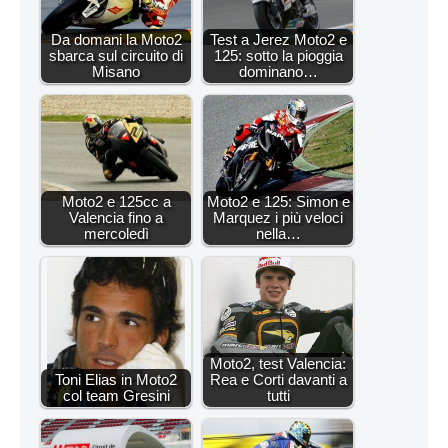
Da domani la Moto2
Test a Jerez Moto2 e
sbarca sul circuito di
125: sotto la pioggia
Misano
dominano…
Moto2 e 125cc a
Moto2 e 125: Simon e
Valencia fino a
Marquez i più veloci
mercoledì
nella…
Moto2, test Valencia:
Toni Elias in Moto2
Rea e Corti davanti a
col team Gresini
tutti