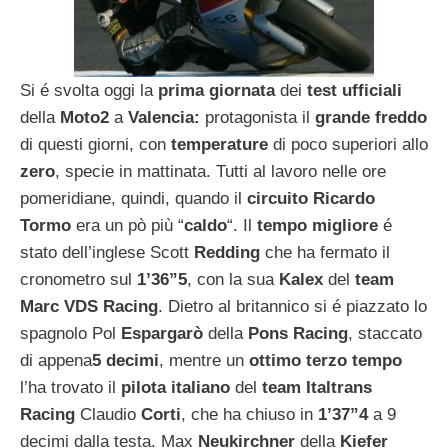
Si é svolta oggi la
prima giornata
dei
test ufficiali
della
Moto2
a
Valencia:
protagonista il
grande freddo
di questi giorni, con
temperature
di poco superiori allo
zero
, specie in mattinata. Tutti al lavoro nelle ore
pomeridiane, quindi, quando il
circuito Ricardo
Tormo
era un pò più “
caldo
“. Il
tempo migliore
é
stato dell’inglese Scott
Redding
che ha fermato il
cronometro sul
1’36”5
, con la sua
Kalex
del
team
Marc VDS Racing
. Dietro al britannico si é piazzato lo
spagnolo Pol
Espargarò
della
Pons Racing
, staccato
di appena
5 decimi
, mentre un
ottimo terzo tempo
l’ha trovato il
pilota italiano
del
team Italtrans
Racing
Claudio
Corti
, che ha chiuso in
1’37”4
a 9
decimi dalla testa. Max
Neukirchner
della
Kiefer