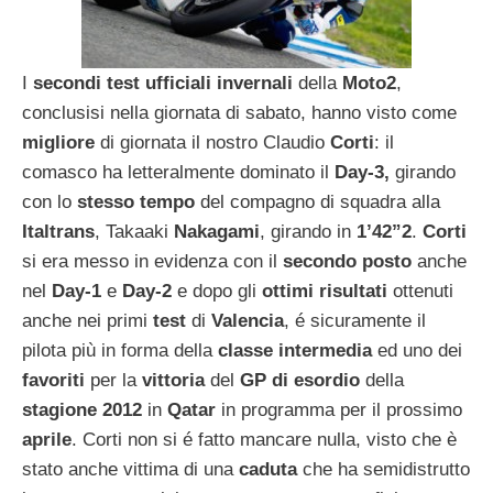
I
secondi test ufficiali invernali
della
Moto2
,
conclusisi nella giornata di sabato, hanno visto come
migliore
di giornata il nostro Claudio
Corti
: il
comasco ha letteralmente dominato il
Day-3,
girando
con lo
stesso tempo
del compagno di squadra alla
Italtrans
, Takaaki
Nakagami
, girando in
1’42”2
.
Corti
si era messo in evidenza con il
secondo posto
anche
nel
Day-1
e
Day-2
e dopo gli
ottimi risultati
ottenuti
anche nei primi
test
di
Valencia
, é sicuramente il
pilota più in forma della
classe intermedia
ed uno dei
favoriti
per la
vittoria
del
GP di esordio
della
stagione 2012
in
Qatar
in programma per il prossimo
aprile
. Corti non si é fatto mancare nulla, visto che è
stato anche vittima di una
caduta
che ha semidistrutto