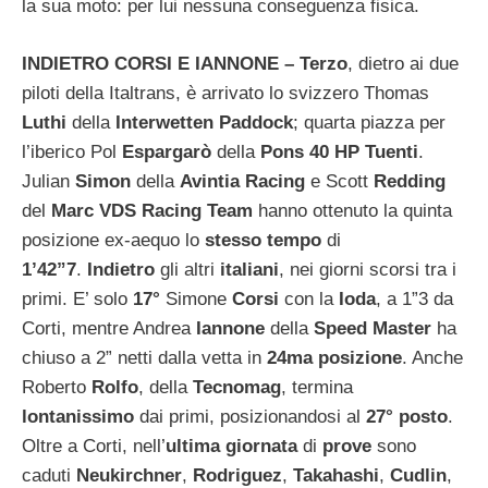
la sua moto: per lui nessuna conseguenza fisica.
INDIETRO CORSI E IANNONE –
Terzo
, dietro ai due
piloti della Italtrans, è arrivato lo svizzero Thomas
Luthi
della
Interwetten Paddock
; quarta piazza per
l’iberico Pol
Espargarò
della
Pons 40 HP Tuenti
.
Julian
Simon
della
Avintia Racing
e Scott
Redding
del
Marc VDS Racing Team
hanno ottenuto la quinta
posizione ex-aequo lo
stesso tempo
di
1’42”7
.
Indietro
gli altri
italiani
, nei giorni scorsi tra i
primi. E’ solo
17°
Simone
Corsi
con la
Ioda
, a 1”3 da
Corti, mentre Andrea
Iannone
della
Speed Master
ha
chiuso a 2” netti dalla vetta in
24ma posizione
. Anche
Roberto
Rolfo
, della
Tecnomag
, termina
lontanissimo
dai primi, posizionandosi al
27° posto
.
Oltre a Corti, nell’
ultima
giornata
di
prove
sono
caduti
Neukirchner
,
Rodriguez
,
Takahashi
,
Cudlin
,