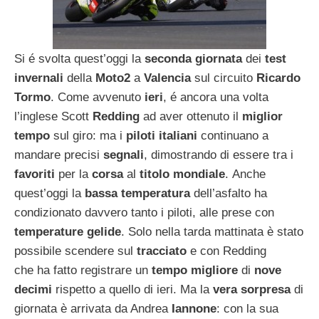
Si é svolta quest’oggi la
seconda giornata
dei
test
invernali
della
Moto2
a
Valencia
sul circuito
Ricardo
Tormo
. Come avvenuto
ieri
, é ancora una volta
l’inglese Scott
Redding
ad aver ottenuto il
miglior
tempo
sul giro: ma i
piloti italiani
continuano a
mandare precisi
segnali
, dimostrando di essere tra i
favoriti
per la
corsa
al
titolo mondiale
. Anche
quest’oggi la
bassa temperatura
dell’asfalto ha
condizionato davvero tanto i piloti, alle prese con
temperature gelide
. Solo nella tarda mattinata è stato
possibile scendere sul
tracciato
e con Redding
che ha fatto registrare un
tempo migliore
di
nove
decimi
rispetto a quello di ieri. Ma la
vera sorpresa
di
giornata è arrivata da Andrea
Iannone
: con la sua