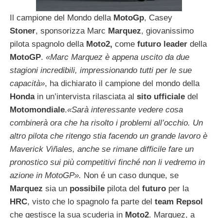
Il campione del Mondo della
MotoGp
, Casey
Stoner
, sponsorizza Marc
Marquez
, giovanissimo
pilota spagnolo della
Moto2,
come
futuro leader
della
MotoGP
.
«Marc Marquez è appena uscito da due
stagioni incredibili, impressionando tutti per le sue
capacità»
, ha dichiarato il campione del mondo della
Honda
in un’intervista rilasciata al
sito ufficiale
del
Motomondiale
.
«Sarà interessante vedere cosa
combinerà ora che ha risolto i problemi all’occhio. Un
altro pilota che ritengo stia facendo un grande lavoro è
Maverick Viñales, anche se rimane difficile fare un
pronostico sui più competitivi finché non li vedremo in
azione in MotoGP».
Non é un caso dunque, se
Marquez
sia un
possibile
pilota del
futuro
per la
HRC
, visto che lo spagnolo fa parte del
team Repsol
che gestisce la sua scuderia in
Moto2
. Marquez, a