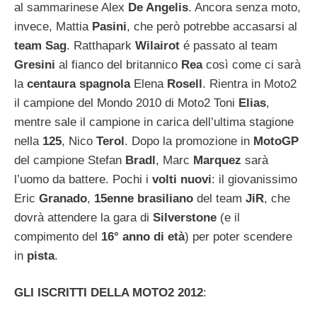
al sammarinese Alex
De Angelis
. Ancora senza moto,
invece, Mattia
Pasini
, che però potrebbe accasarsi al
team Sag
. Ratthapark
Wilairot
é passato al team
Gresini
al fianco del britannico
Rea
così come ci sarà
la
centaura spagnola
Elena
Rosell
. Rientra in Moto2
il campione del Mondo 2010 di Moto2 Toni
Elias
,
mentre sale il campione in carica dell’ultima stagione
nella
125
, Nico
Terol
. Dopo la promozione in
MotoGP
del campione Stefan
Bradl
, Marc
Marquez
sarà
l’uomo da battere. Pochi i
volti nuovi
: il giovanissimo
Eric
Granado
,
15enne brasiliano
del team
JiR
, che
dovrà attendere la gara di
Silverstone
(e il
compimento del
16° anno di età
) per poter scendere
in
pista
.
GLI ISCRITTI DELLA MOTO2 2012
: