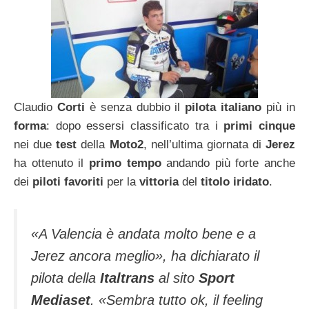
Claudio
Corti
è senza dubbio il
pilota italiano
più in
forma
: dopo essersi classificato tra i
primi cinque
nei due
test
della
Moto2
, nell’ultima giornata di
Jerez
ha ottenuto il
primo tempo
andando più forte anche
dei
piloti favoriti
per la
vittoria
del
titolo iridato
.
«A Valencia è andata molto bene e a
Jerez ancora meglio»
, ha dichiarato il
pilota della
Italtrans
al sito
Sport
Mediaset
.
«Sembra tutto ok, il feeling