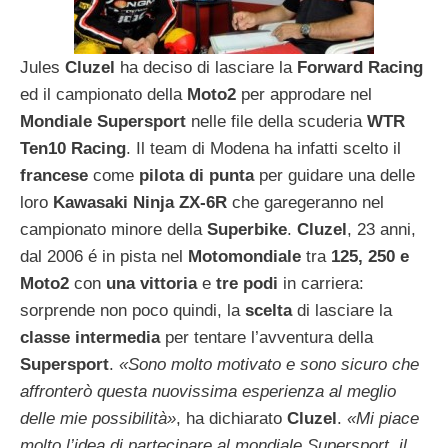
Jules
Cluzel
ha deciso di lasciare la
Forward Racing
ed il campionato della
Moto2
per approdare nel
Mondiale Supersport
nelle file della scuderia
WTR
Ten10 Racing
. Il team di Modena ha infatti scelto il
francese
come
pilota di punta
per guidare una delle
loro
Kawasaki Ninja ZX-6R
che garegeranno nel
campionato minore della
Superbike
.
Cluzel
, 23 anni,
dal 2006 é in pista nel
Motomondiale
tra
125, 250 e
Moto2
con
una vittoria
e
tre podi
in carriera:
sorprende non poco quindi, la
scelta
di lasciare la
classe intermedia
per tentare l’avventura della
Supersport
.
«Sono molto motivato e sono sicuro che
affronterò questa nuovissima esperienza al meglio
delle mie possibilità»
, ha dichiarato
Cluzel
.
«Mi piace
molto l’idea di partecipare al mondiale Supersport, il