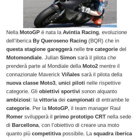
Nella
MotoGP
é nata la
Avintia Racing
, evoluzione
dell’iberica
By Queroseno Racing
(BQR) che in
questa stagione gareggerà
nelle
tre categorie
del
Motomondiale
. Julian
Simon
sarà il pilota che
prenderà parte al Mondiale della
Moto2
mentre il
connazionale Maverick
Viñales
sarà il pilota della
nuova classe Moto3
,
unici piloti
nelle rispettive
categorie. Gli
obiettivi sportivi
sonon alquanto
ambiziosi
: la
vittoria
dei
campionati
di entrambe le
categorie
. Per la
MotoGP
, il team manager Raul
Romer
svilupperà il
primo prototipo CRT
nella sede
di
Barcellona
, con l’obiettivo di creare una moto
quanto più
competitiva
possibile. La
squadra iberica