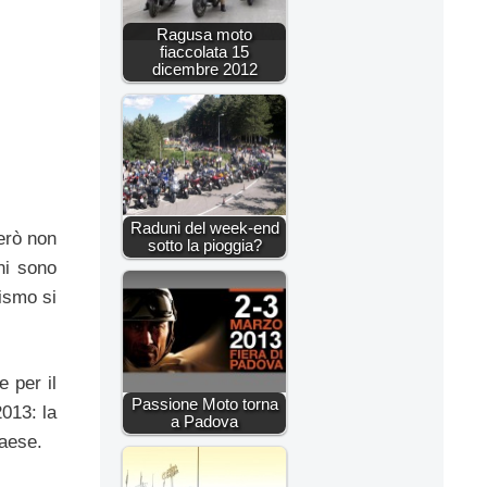
Ragusa moto
fiaccolata 15
dicembre 2012
Raduni del week-end
erò non
sotto la pioggia?
ni sono
lismo si
 per il
Passione Moto torna
2013: la
a Padova
Paese.