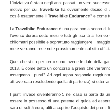
L’iniziativa è stata negli anni passati un vero successo
motivo per cui
Travelbike
ha ovviamente deciso di a
cos’è esattamente il
Travelbike Endurance
? e come f
La
Travelbike Endurance
è una gara non a scopo di luc
l’evento durerà sette mesi e tutti gli iscritti al torn
chilometri possibile e soprattutto raggiungere il maggio
mete verranno rese note prossimamente sul sito uffici
Quel che si sa per certo sono invece le date della gar
2013. È come detto un concorso a premi che verranno 
assegnano i punti? Ad ogni tappa regionale raggiunta 
attraversata (escludendo quella di partenza) si otterran
I punti invece diventeranno 5 nel caso si parta da un’
essere in possesso di una patente di guida ed essere 
sarà di soli 5 euro, utili a coprire l’acquisto dei premi 