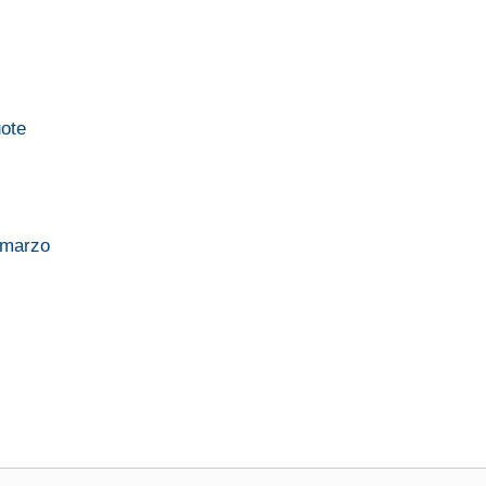
uote
 marzo