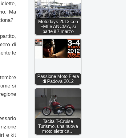
iclette,
imo. Ma
ziona?
Motodays 2013 con
FMI e ANCMA, si
parte il 7 marzo
partito,
umero di
mente le
Passione Moto Fiera
ttembre
di Padova 2012
Come si
regione
ssario
Tacita T-Cruise
Turismo, una nuova
rizione
moto elettrica…
rt e kit