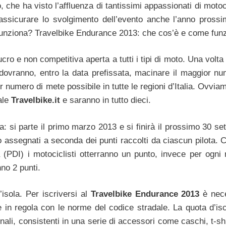
, che ha visto l’affluenza di tantissimi appassionati di motoc
ssicurare lo svolgimento dell’evento anche l’anno pross
unziona? Travelbike Endurance 2013: che cos’è e come fun
ro e non competitiva aperta a tutti i tipi di moto. Una volta 
eo dovranno, entro la data prefissata, macinare il maggior n
r numero di mete possibile in tutte le regioni d’Italia. Ovvia
ale
Travelbike.it
e saranno in tutto dieci.
a: si parte il primo marzo 2013 e si finirà il prossimo 30 se
assegnati a seconda dei punti raccolti da ciascun pilota. 
(PDI) i motociclisti otterranno un punto, invece per ogni 
no 2 punti.
isola. Per iscriversi al
Travelbike Endurance 2013
è nece
in regola con le norme del codice stradale. La quota d’isc
finali, consistenti in una serie di accessori come caschi, t-shi