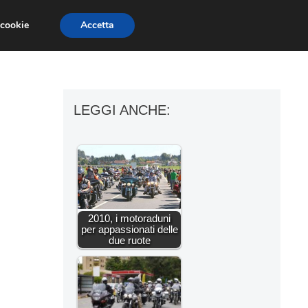
 cookie
Accetta
ESSORI MOTO
MOTO GP
SUPERBIKE
LEGGI ANCHE:
2010, i motoraduni
per appassionati delle
due ruote