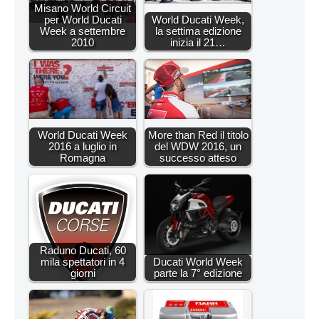
Misano World Circuit
per World Ducati
World Ducati Week,
Week a settembre
la settima edizione
2010
inizia il 21…
World Ducati Week
More than Red il titolo
2016 a luglio in
del WDW 2016, un
Romagna
successo atteso
Raduno Ducati, 60
mila spettatori in 4
Ducati World Week
giorni
parte la 7° edizione