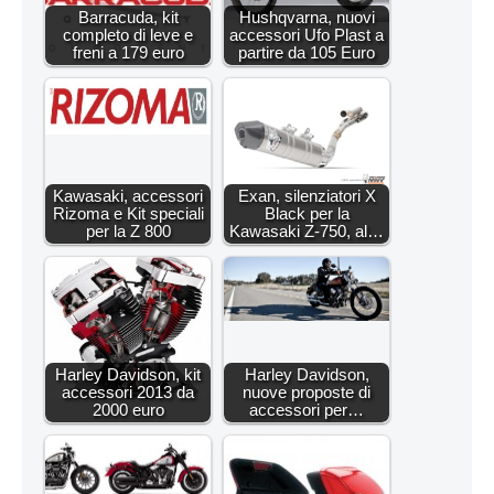
Barracuda, kit
Hushqvarna, nuovi
completo di leve e
accessori Ufo Plast a
freni a 179 euro
partire da 105 Euro
Kawasaki, accessori
Exan, silenziatori X
Rizoma e Kit speciali
Black per la
per la Z 800
Kawasaki Z-750, al…
Harley Davidson, kit
Harley Davidson,
accessori 2013 da
nuove proposte di
2000 euro
accessori per…