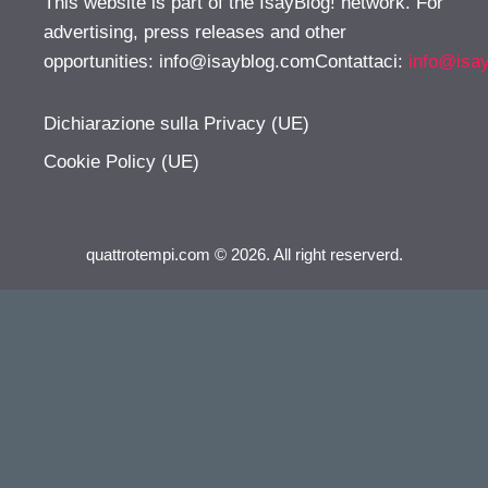
This website is part of the IsayBlog! network. For
advertising, press releases and other
opportunities:
info@isayblog.comContattaci
:
info@isa
Dichiarazione sulla Privacy (UE)
Cookie Policy (UE)
quattrotempi.com © 2026. All right reserverd.