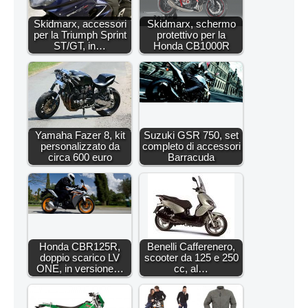
Skidmarx, accessori
Skidmarx, schermo
per la Triumph Sprint
protettivo per la
ST/GT, in…
Honda CB1000R
Yamaha Fazer 8, kit
Suzuki GSR 750, set
personalizzato da
completo di accessori
circa 600 euro
Barracuda
Honda CBR125R,
Benelli Cafferenero,
doppio scarico LV
scooter da 125 e 250
ONE, in versione…
cc, al…