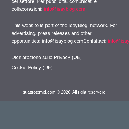
del settore. Per pubblicità, comunicati e
collaborazioni:
info@isayblog.com
This website is part of the IsayBlog! network. For
advertising, press releases and other
opportunities:
info@isayblog.comContattaci
:
info@isa
Dichiarazione sulla Privacy (UE)
Cookie Policy (UE)
quattrotempi.com © 2026. All right reserverd.