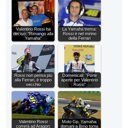
Valentino Rossi ha
La Yamaha trema:
deciso: “Rimango alla
Rossi è nel mirino
Yamaha”
della Ferrari
Rossi non pensa più
Domenicali: "Porte
alla Ferrari, è troppo
aperte per Valentino
vecchio
Rossi"
Valentino Rossi
Moto Gp, Yamaha:
correrà ad Aragon:
domani a Brno torna