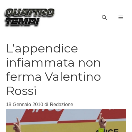
Vai
al
ME
contenuto
L’appendice
infiammata non
ferma Valentino
Rossi
18 Gennaio 2010
di
Redazione