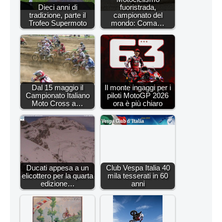
Dieci anni di
fuoristrada,
tradizione, parte il
campionato del
Trofeo Supermoto
mondo: Coma…
Dal 15 maggio il
Il monte ingaggi per i
Campionato Italiano
piloti MotoGP 2026
Moto Cross a…
ora è più chiaro
Ducati appesa a un
Club Vespa Italia 40
elicottero per la quarta
mila tesserati in 60
edizione…
anni