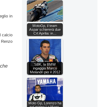
eglio in
MotoGp, il team
Aspar schiererà due
Crt Aprilia: in…
l calcio
e, Renzo
SBK, la BMW
nche
ingaggia Marco
Melandri per il 2012
Moto Gp, Lorenzo ha
nel mirino Le Mans.