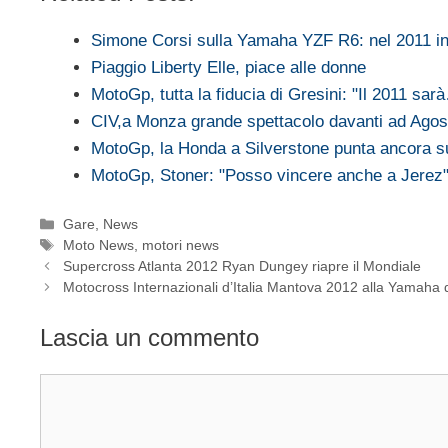
Simone Corsi sulla Yamaha YZF R6: nel 2011 i
Piaggio Liberty Elle, piace alle donne
MotoGp, tutta la fiducia di Gresini: "Il 2011 sar
CIV,a Monza grande spettacolo davanti ad Agost
MotoGp, la Honda a Silverstone punta ancora 
MotoGp, Stoner: "Posso vincere anche a Jerez
Categorie
Gare
,
News
Tag
Moto News
,
motori news
Supercross Atlanta 2012 Ryan Dungey riapre il Mondiale
Motocross Internazionali d’Italia Mantova 2012 alla Yamaha 
Lascia un commento
Commento