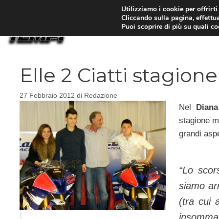
Vai
Utilizziamo i cookie per offrirt
Cliccando sulla pagina, effettua
al
Puoi scoprire di più su quali c
contenuto
Elle 2 Ciatti stagio
27 Febbraio 2012
di
Redazione
Nel
Diana
stagione m
grandi aspe
“Lo sco
siamo arr
(tra cui
insomma,