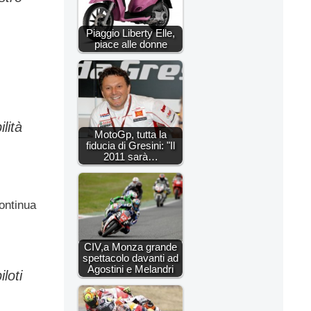
Piaggio Liberty Elle,
piace alle donne
lità
MotoGp, tutta la
fiducia di Gresini: "Il
2011 sarà…
ontinua
CIV,a Monza grande
spettacolo davanti ad
Agostini e Melandri
loti