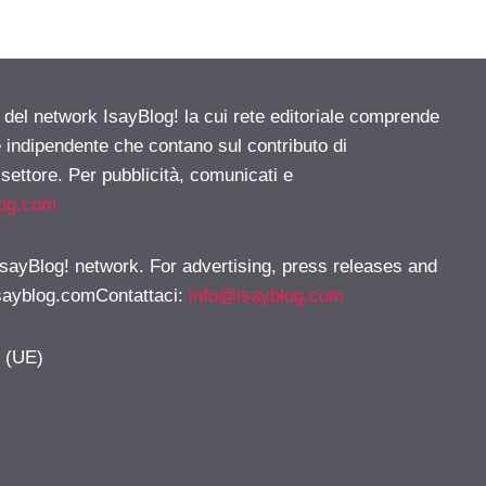
e del network IsayBlog! la cui rete editoriale comprende
e indipendente che contano sul contributo di
 settore. Per pubblicità, comunicati e
log.com
 IsayBlog! network. For advertising, press releases and
sayblog.comContattaci
:
info@isayblog.com
y (UE)