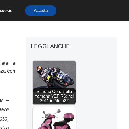
 cookie
Accetta
ESSORI MOTO
MOTO GP
SUPERBIKE
LEGGI ANCHE:
iata la
enza con
Simone Corsi sulla
Yamaha YZF R6: nel
i
–
2011 in Moto2?
gare
ata,
stro