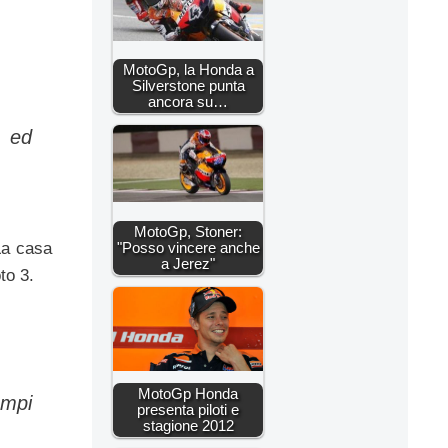
MotoGp, la Honda a
Silverstone punta
ancora su…
o ed
MotoGp, Stoner:
"Posso vincere anche
La casa
a Jerez"
to 3.
MotoGp Honda
ampi
presenta piloti e
stagione 2012