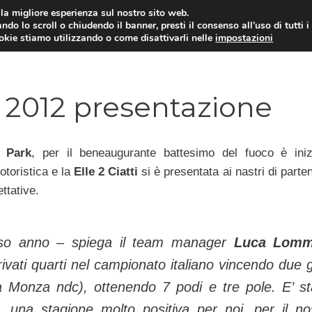
i la migliore esperienza sul nostro sito web.
ndo lo scroll o chiudendo il banner, presti il consenso all’uso di tutti i
ookie stiamo utilizzando o come disattivarli nelle
impostazioni
MOTO NEWS
ACC
ne 2012 presentazione
 Park
, per il beneaugurante battesimo del fuoco è iniz
otoristica e la
Elle 2 Ciatti
si è presentata ai nastri di part
ttative.
rso anno – spiega il team manager
Luca Lomm
ivati quarti nel campionato italiano vincendo due 
 a Monza ndc), ottenendo 7 podi e tre pole. E’ st
 una stagione molto positiva per noi, per il no