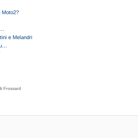
n Moto2?
à…
ini e Melandri
su…
"
di Frossard