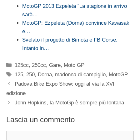
MotoGP 2013 Ezpeleta “La stagione in arrivo
sarà…
MotoGP: Ezpeleta (Dorna) convince Kawasaki
e…
Svelato il progetto di Bimota e FB Corse.
Intanto in…
Categorie
125cc
,
250cc
,
Gare
,
Moto GP
Tag
125
,
250
,
Dorna
,
madonna di campiglio
,
MotoGP
Padova Bike Expo Show: oggi al via la XVI
edizione
John Hopkins, la MotoGp è sempre più lontana
Lascia un commento
Commento