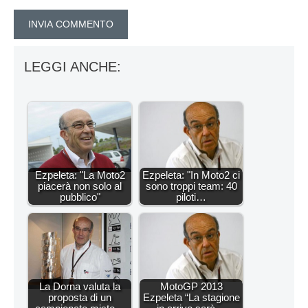
LEGGI ANCHE:
Ezpeleta: "La Moto2
Ezpeleta: "In Moto2 ci
piacerà non solo al
sono troppi team: 40
pubblico"
piloti…
La Dorna valuta la
MotoGP 2013
proposta di un
Ezpeleta “La stagione