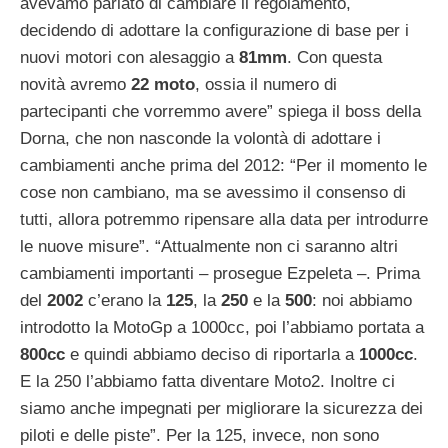
avevamo parlato di cambiare il regolamento,
decidendo di adottare la configurazione di base per i
nuovi motori con alesaggio a
81mm
. Con questa
novità avremo
22 moto
, ossia il numero di
partecipanti che vorremmo avere” spiega il boss della
Dorna, che non nasconde la volontà di adottare i
cambiamenti anche prima del 2012: “Per il momento le
cose non cambiano, ma se avessimo il consenso di
tutti, allora potremmo ripensare alla data per introdurre
le nuove misure”. “Attualmente non ci saranno altri
cambiamenti importanti – prosegue Ezpeleta –. Prima
del
2002
c’erano la
125
, la
250
e la
500
: noi abbiamo
introdotto la MotoGp a 1000cc, poi l’abbiamo portata a
800cc
e quindi abbiamo deciso di riportarla a
1000cc
.
E la 250 l’abbiamo fatta diventare Moto2. Inoltre ci
siamo anche impegnati per migliorare la sicurezza dei
piloti e delle piste”. Per la 125, invece, non sono