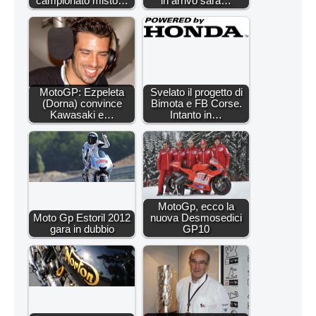
campionato misto…
in arrivo sarà…
MotoGP: Ezpeleta
Svelato il progetto di
(Dorna) convince
Bimota e FB Corse.
Kawasaki e…
Intanto in…
MotoGp, ecco la
Moto Gp Estoril 2012
nuova Desmosedici
gara in dubbio
GP10