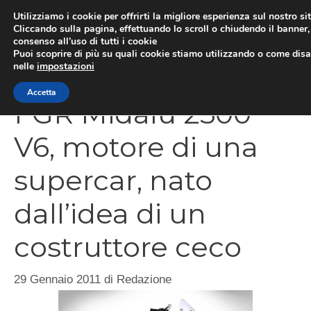
Vai
Utilizziamo i cookie per offrirti la migliore esperienza sul nostro si
al
Cliccando sulla pagina, effettuando lo scroll o chiudendo il banner, 
ME
consenso all’uso di tutti i cookie
contenuto
Puoi scoprire di più su quali cookie stiamo utilizzando o come disat
nelle
impostazioni
Accetta
FGR Midalu 2500
V6, motore di una
supercar, nato
dall’idea di un
costruttore ceco
29 Gennaio 2011
di
Redazione