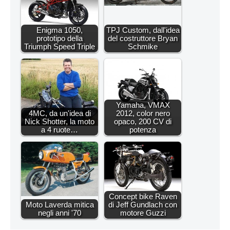
Enigma 1050,
TPJ Custom, dall'idea
prototipo della
del costruttore Bryan
Triumph Speed Triple
Schmike
Yamaha, VMAX
4MC, da un'idea di
2012, color nero
Nick Shotter, la moto
opaco, 200 CV di
a 4 ruote…
potenza
Concept bike Raven
Moto Laverda mitica
di Jeff Gundlach con
negli anni '70
motore Guzzi