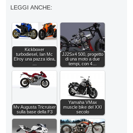
LEGGI ANCHE:
Kickboxer
turbodiesel, Ian Mc
JJ2Sx4 500, progetto
Elroy una pazza idea,
di una moto a due
…
tempi, con 4…
Yamaha VMax
Mv Augusta Tricruiser
muscle bike del XXI
sulla base della F3
secolo