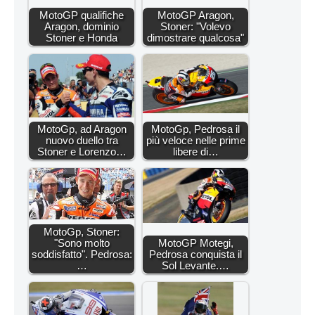
MotoGP qualifiche
MotoGP Aragon,
Aragon, dominio
Stoner: "Volevo
Stoner e Honda
dimostrare qualcosa"
MotoGp, ad Aragon
MotoGp, Pedrosa il
nuovo duello tra
più veloce nelle prime
Stoner e Lorenzo…
libere di…
MotoGp, Stoner:
"Sono molto
MotoGP Motegi,
soddisfatto". Pedrosa:
Pedrosa conquista il
…
Sol Levante.…