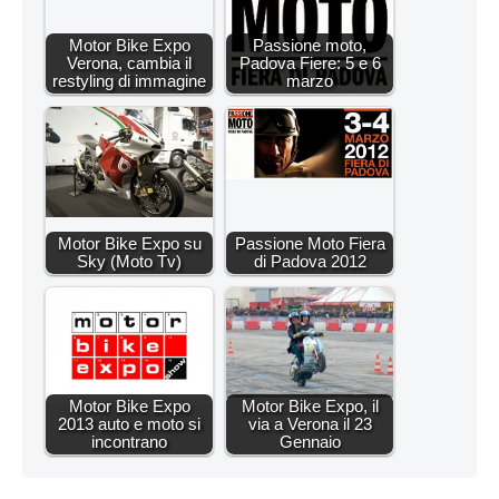
Motor Bike Expo
Passione moto,
Verona, cambia il
Padova Fiere: 5 e 6
restyling di immagine
marzo
Motor Bike Expo su
Passione Moto Fiera
Sky (Moto Tv)
di Padova 2012
Motor Bike Expo
Motor Bike Expo, il
2013 auto e moto si
via a Verona il 23
incontrano
Gennaio