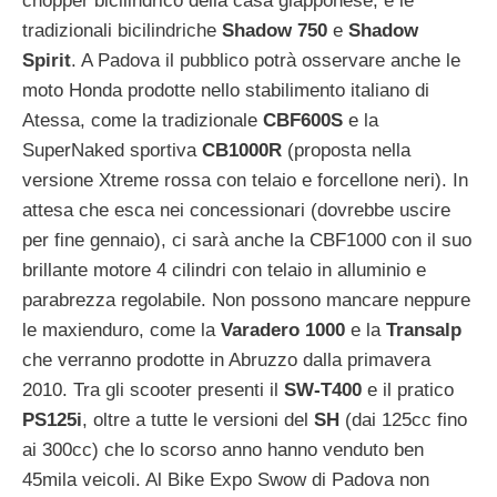
chopper bicilindrico della casa giapponese, e le
tradizionali bicilindriche
Shadow 750
e
Shadow
Spirit
. A Padova il pubblico potrà osservare anche le
moto Honda prodotte nello stabilimento italiano di
Atessa, come la tradizionale
CBF600S
e la
SuperNaked sportiva
CB1000R
(proposta nella
versione Xtreme rossa con telaio e forcellone neri).
In
attesa che esca nei concessionari (dovrebbe uscire
per fine gennaio), ci sarà anche la CBF1000 con il suo
brillante motore 4 cilindri con telaio in alluminio e
parabrezza regolabile. Non possono mancare neppure
le maxienduro, come la
Varadero 1000
e la
Transalp
che verranno prodotte in Abruzzo dalla primavera
2010. Tra gli scooter presenti il
SW-T400
e il pratico
PS125i
, oltre a tutte le versioni del
SH
(dai 125cc fino
ai 300cc) che lo scorso anno hanno venduto ben
45mila veicoli. Al Bike Expo Swow di Padova non