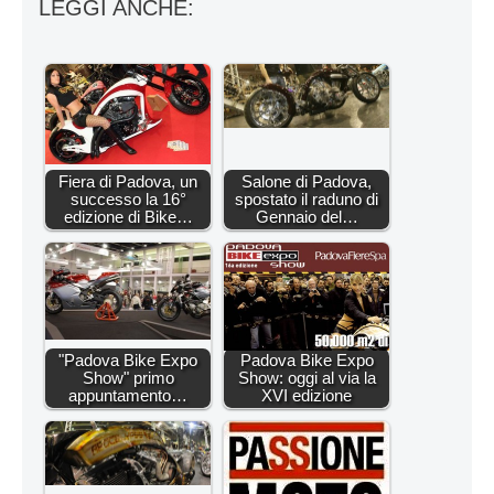
LEGGI ANCHE:
Fiera di Padova, un
Salone di Padova,
successo la 16°
spostato il raduno di
edizione di Bike…
Gennaio del…
"Padova Bike Expo
Padova Bike Expo
Show" primo
Show: oggi al via la
appuntamento…
XVI edizione