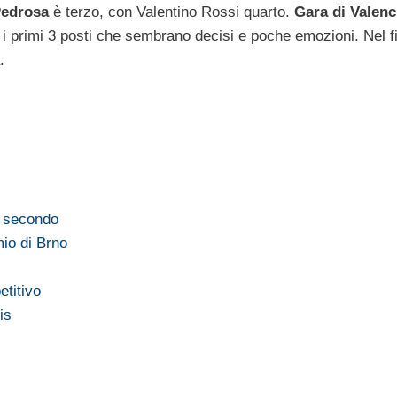
edrosa
è terzo, con Valentino Rossi quarto.
Gara di Valenc
n i primi 3 posti che sembrano decisi e poche emozioni. Nel f
.
i secondo
mio di Brno
titivo
is