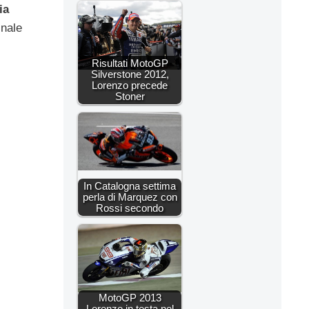
ia
inale
Risultati MotoGP
Silverstone 2012,
Lorenzo precede
Stoner
In Catalogna settima
perla di Marquez con
Rossi secondo
MotoGP 2013
Lorenzo in testa nel