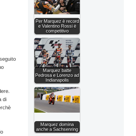
Per Marquez è record
e Valentino Rossi è
competitivo
seguito
no
Marquez batte
Pedrosa e Lorenzo ad
Indianapolis
dere.
 di
erchè
Marquez domina
anche a Sachsenring
do