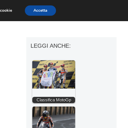
 cookie
Accetta
ESSORI MOTO
MOTO GP
SUPERBIKE
LEGGI ANCHE:
Classifica MotoGp