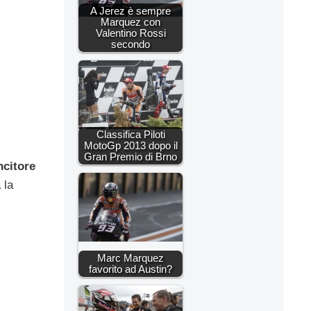
A Jerez è sempre
Marquez con
Valentino Rossi
secondo
Classifica Piloti
MotoGp 2013 dopo il
Gran Premio di Brno
ncitore
 la
Marc Marquez
favorito ad Austin?