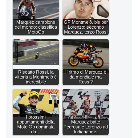
Marquez campione
GP Montmelò, bis per
del mondo: classifica
Lorenzo: secondo
MotoGp
Marquez, terzo Rossi
Riscatto Rossi, la
Il ritmo di Marquez è
vittoria a Montmelò è
da mondiale ma
incredibile
Rossi?
I prossimi
appuntamenti della
Marquez batte
Moto Gp dominata
Pedrosa e Lorenzo ad
da…
Indianapolis