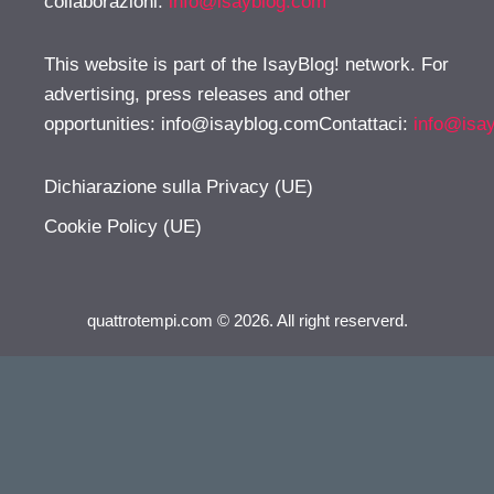
collaborazioni:
info@isayblog.com
This website is part of the IsayBlog! network. For
advertising, press releases and other
opportunities:
info@isayblog.comContattaci
:
info@isa
Dichiarazione sulla Privacy (UE)
Cookie Policy (UE)
quattrotempi.com © 2026. All right reserverd.