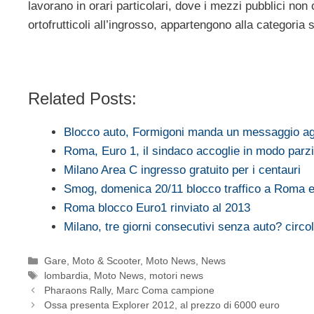
lavorano in orari particolari, dove i mezzi pubblici no
ortofrutticoli all’ingrosso, appartengono alla categoria
Related Posts:
Blocco auto, Formigoni manda un messaggio a
Roma, Euro 1, il sindaco accoglie in modo par
Milano Area C ingresso gratuito per i centauri
Smog, domenica 20/11 blocco traffico a Roma e
Roma blocco Euro1 rinviato al 2013
Milano, tre giorni consecutivi senza auto? circ
Categorie
Gare
,
Moto & Scooter
,
Moto News
,
News
Tag
lombardia
,
Moto News
,
motori news
Pharaons Rally, Marc Coma campione
Ossa presenta Explorer 2012, al prezzo di 6000 euro