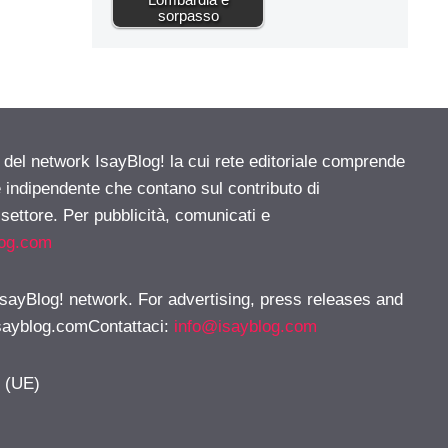
sorpasso
e del network IsayBlog! la cui rete editoriale comprende
e indipendente che contano sul contributo di
 settore. Per pubblicità, comunicati e
log.com
 IsayBlog! network. For advertising, press releases and
sayblog.comContattaci
:
info@isayblog.com
y (UE)