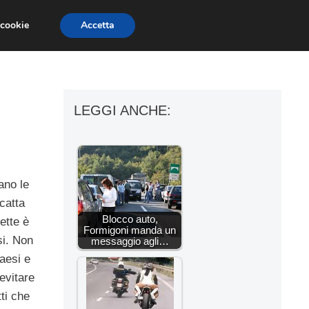
 cookie
Accetta
ESSORI MOTO
MOTO GP
SUPERBIKE
LEGGI ANCHE:
ano le
catta
Blocco auto,
ette è
Formigoni manda un
si. Non
messaggio agli…
aesi e
evitare
ti che