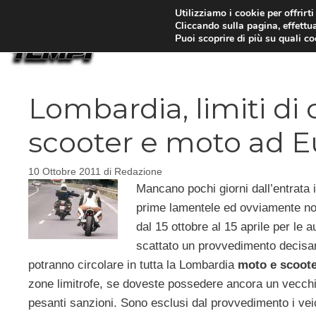
Vai
Utilizziamo i cookie per offrirt
Cliccando sulla pagina, effettua
al
Puoi scoprire di più su quali c
contenuto
Lombardia, limiti di
scooter e moto ad E
10 Ottobre 2011
di
Redazione
Mancano pochi giorni dall’entrata 
prime lamentele ed ovviamente non
dal 15 ottobre al 15 aprile per le 
scattato un provvedimento decisam
potranno circolare in tutta la Lombardia
moto e scoote
zone limitrofe, se doveste possedere ancora un vecchio 
pesanti sanzioni. Sono esclusi dal provvedimento i veico