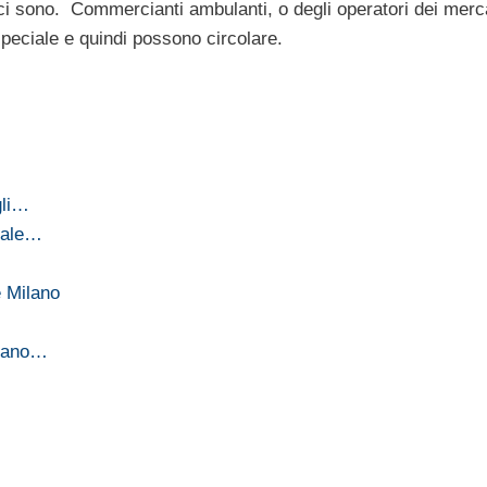
n ci sono. Commercianti ambulanti, o degli operatori dei merc
 speciale e quindi possono circolare.
gli…
ziale…
 Milano
olano…