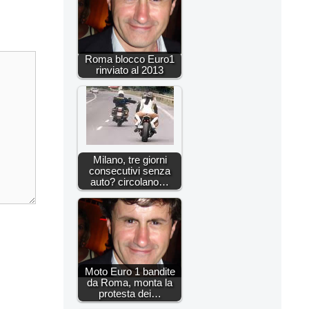
Roma blocco Euro1
rinviato al 2013
Milano, tre giorni
consecutivi senza
auto? circolano…
Moto Euro 1 bandite
da Roma, monta la
protesta dei…