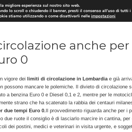
i la migliore esperienza sul nostro sito web.
ndo lo scroll o chiudendo il banner, presti il consenso all’uso di tutti i
ookie stiamo utilizzando o come disattivarli nelle
impostazioni
MOTO NEWS
ACC
 circolazione anche per
uro 0
in vigore dei
limiti di circolazione in Lombardia
e già arriv
 possono mancare le polemiche. Il divieto di circolazione s
auto a benzina Euro 0 e Diesel 0,1 e 2, mentre per le motocicl
ente strano che ha scatenato la rabbia dei centauri milane
r due tempi Euro 0.
Il provvedimento riguarda anche per i p
due ruote il consiglio è di lasciarlo marcire in cantina, per 
li dei postini, medici e veterinari in visita urgente, e sogget