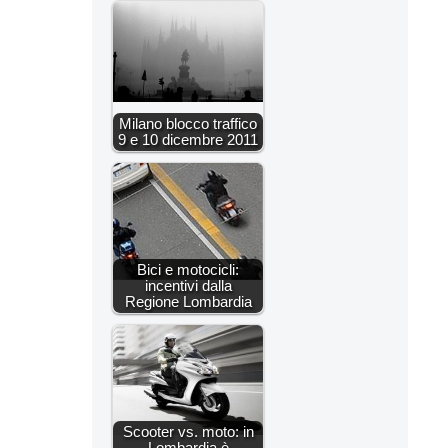
Milano blocco traffico
9 e 10 dicembre 2011
Bici e motocicli:
incentivi dalla
Regione Lombardia
Scooter vs. moto: in
Lombardia è