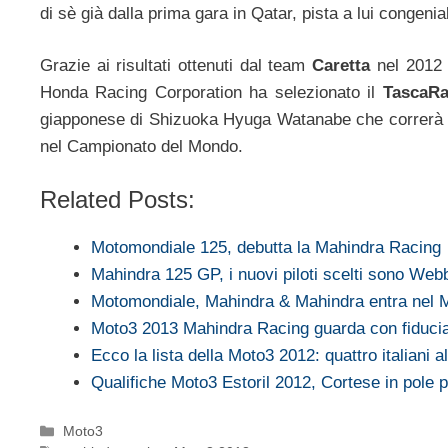
di sè già dalla prima gara in Qatar, pista a lui congenia
Grazie ai risultati ottenuti dal team
Caretta
nel 2012 e
Honda Racing Corporation ha selezionato il
TascaR
giapponese di Shizuoka Hyuga Watanabe che correrà con
nel Campionato del Mondo.
Related Posts:
Motomondiale 125, debutta la Mahindra Racing
Mahindra 125 GP, i nuovi piloti scelti sono Web
Motomondiale, Mahindra & Mahindra entra nel 
Moto3 2013 Mahindra Racing guarda con fiducia
Ecco la lista della Moto3 2012: quattro italiani 
Qualifiche Moto3 Estoril 2012, Cortese in pole p
Categorie
Moto3