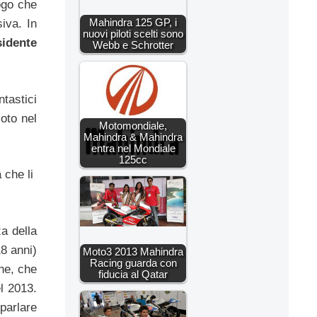
ogo che
Mahindra 125 GP, i
iva. In
nuovi piloti scelti sono
sidente
Webb e Schrotter
tastici
oto nel
Motomondiale,
Mahindra & Mahindra
entra nel Mondiale
125cc
 che li
a della
8 anni)
Moto3 2013 Mahindra
Racing guarda con
he, che
fiducia al Qatar
l 2013.
 parlare