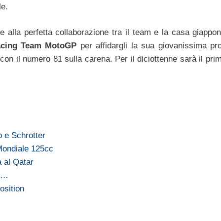
le.
 alla perfetta collaborazione tra il team e la casa giappon
acing Team MotoGP
per affidargli la sua giovanissima p
 il numero 81 sulla carena. Per il diciottenne sarà il pri
b e Schrotter
Mondiale 125cc
 al Qatar
al…
osition