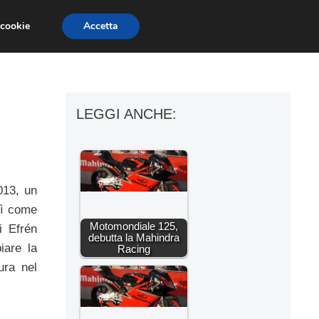
 cookie
Accetta
ESSORI MOTO
MOTO GP
SUPERBIKE
LEGGI ANCHE:
013, un
sì come
Motomondiale 125,
i Efrén
debutta la Mahindra
iare la
Racing
ura nel