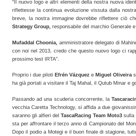
“Il nuovo logo e altri elementi della nostra nuova ide
riflettesse la continua evoluzione vissuta dalla nost
breve, la nostra immagine dovrebbe riflettere ciò c
Strategy Group,
responsabile del marchio Generale e
Mufaddal Choonia,
amministratore delegato di Mahind
con noi nel 2013, credo che questo nuovo logo ci rap
prossimo test IRTA”.
Proprio i due piloti
Efrén Vázquez
e
Miguel Oliveira
s
ha già portati a visitare il Taj Mahal, il Qutub Minar e g
Passando ad una scuderia concorrente, la
Tascaraci
vecchia Caretta Technology, si affida a due giovaniss
saranno gli alfieri del
TascaRacing Team Moto3
sulla 
sta per affrontare il terzo anno di Campionato del Mon
Dopo il podio a Motegi e il buon finale di stagione, tut