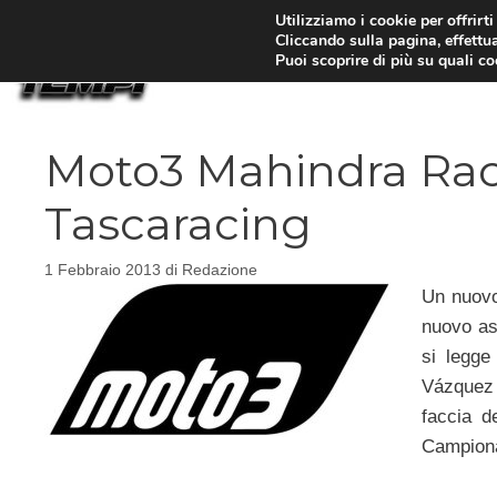
Vai
Utilizziamo i cookie per offrirt
Cliccando sulla pagina, effettua
al
Puoi scoprire di più su quali c
contenuto
Moto3 Mahindra Raci
Tascaracing
1 Febbraio 2013
di
Redazione
Un nuov
nuovo asp
si legge
Vázquez 
faccia d
Campiona