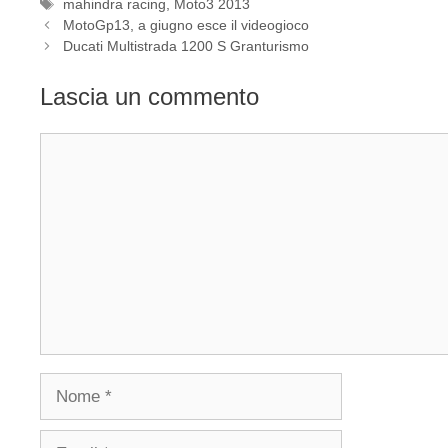
Tag
mahindra racing
,
Moto3 2013
MotoGp13, a giugno esce il videogioco
Ducati Multistrada 1200 S Granturismo
Lascia un commento
Commento
Nome
Email