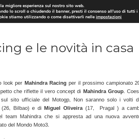
i la migliore esperienza sul nostro sito web.
ndo lo scroll o chiudendo il banner, presti il consenso all’uso di tutti i
ookie stiamo utilizzando o come disattivarli nelle
impostazioni
MOTO NEWS
ACC
ng e le novità in casa
o look per
Mahindra Racing
per il prossimo campionato 2
etto che riflette il vero concept di
Mahindra Group
. Coe
 sul sito ufficiale del Motogp, Non saranno solo i volti d
(26, Bilbao) e di
Miguel Oliveira
(17, Pragal ) a camb
el team Mahindra che si appresta ad una nuova avvent
to del Mondo Moto3.