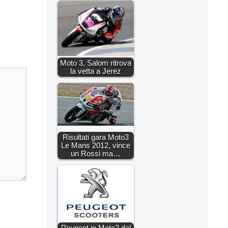
Moto 3, Salom ritrova
la vetta a Jerez
Risultati gara Moto3
Le Mans 2012, vince
un Rossi ma…
Peugeot in Moto3 dal