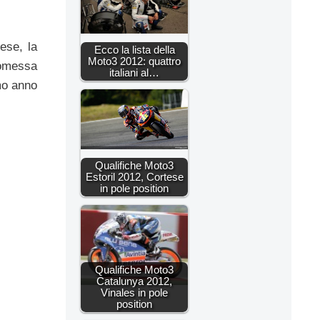
ese, la
Ecco la lista della
Moto3 2012: quattro
romessa
italiani al…
mo anno
Qualifiche Moto3
Estoril 2012, Cortese
in pole position
Qualifiche Moto3
Catalunya 2012,
Vinales in pole
position