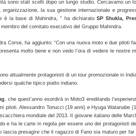
ntità sono stati scelti dopo un lungo studio. Cercavamo un l
ra organizzazione, la sua gestione internazionale e progress
he è la base di Mahindra, ” ha dichiarato
SP Shukla, Pre
 membro del comitato esecutivo del Gruppo Mahindra.
ra Corse, ha aggiunto: “Con una nuova moto e due piloti fan
presenta molto bene e non vedo l’ora di vedere le nostre m
ono attualmente protagonisti di un tour promozionale in India
odersi qualche tipico piatto indiano.
ng
, che quest’anno esordirà in Moto3 ereditando l’esperienz
imi piloti. Alessandro Tonucci (19 anni) e Hyuga Watanabe (1
scacchiera mondiale del 2013. Il giovane italiano delle Marc
do e ha le carte in regola per essere uno dei protagonisti de
to lascia presagire che il ragazzo di Fano sia maturo per far