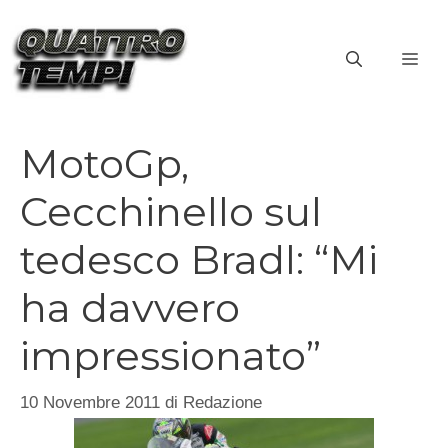
Vai
al
ME
contenuto
MotoGp,
Cecchinello sul
tedesco Bradl: “Mi
ha davvero
impressionato”
10 Novembre 2011
di
Redazione