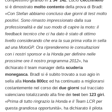
complessivo girando in
1’34”142
. Lucio
Cecchinello
si è dimostrato
molto contento
della prova di Bradl:
«Con Stefan abbiamo concluso due giorni di test molto
positivi. Sono rimasto impressionato dalla sua
professionalità e dal suo modo di capire la moto: il
feedback tecnico che ci ha dato è stato di ottimo
livello considerando che era la sua prima volta in sella
ad una MotoGP. Ora riprenderemo le consultazioni
con i nostri sponsor e la Honda per definire nelle
prossime ore il nostro programma 2012»
, ha
dichiarato il team manager della
scuderia
monegasca
. Bradl si é subito trovato a suo agio in
sella alla
Honda 800cc
ed ha continuato a migliorarsi
costantemente nel corso dei
due giorni
sul tracciato
valenciano totalizzando alla fine dei
test
ben
123 giri
.
«Prima di tutto ringrazio la Honda e il Team LCR per
questa grandiosa opportunità»
, ha dichiarato il pilota