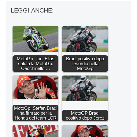
LEGGI ANCHE:
MotoGp, Toni Elias
Bradl positivo dopo
saluta la MotoGp.
l'esordio nella
Cecchinello:…
MotoGp
MotoGp, Stefan Bradl
ha firmato per la
MotoGP Bradl
Honda del team LCR
positivo dopo Jerez