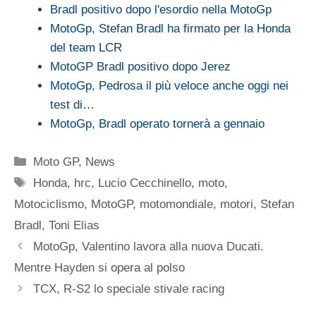
Bradl positivo dopo l'esordio nella MotoGp
MotoGp, Stefan Bradl ha firmato per la Honda
del team LCR
MotoGP Bradl positivo dopo Jerez
MotoGp, Pedrosa il più veloce anche oggi nei
test di…
MotoGp, Bradl operato tornerà a gennaio
Categorie
Moto GP
,
News
Tag
Honda
,
hrc
,
Lucio Cecchinello
,
moto
,
Motociclismo
,
MotoGP
,
motomondiale
,
motori
,
Stefan
Bradl
,
Toni Elias
MotoGp, Valentino lavora alla nuova Ducati.
Mentre Hayden si opera al polso
TCX, R-S2 lo speciale stivale racing