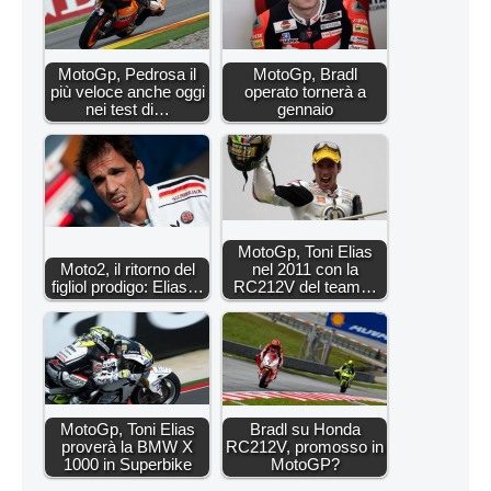
MotoGp, Pedrosa il
MotoGp, Bradl
più veloce anche oggi
operato tornerà a
nei test di…
gennaio
MotoGp, Toni Elias
Moto2, il ritorno del
nel 2011 con la
figliol prodigo: Elias…
RC212V del team…
MotoGp, Toni Elias
Bradl su Honda
proverà la BMW X
RC212V, promosso in
1000 in Superbike
MotoGP?