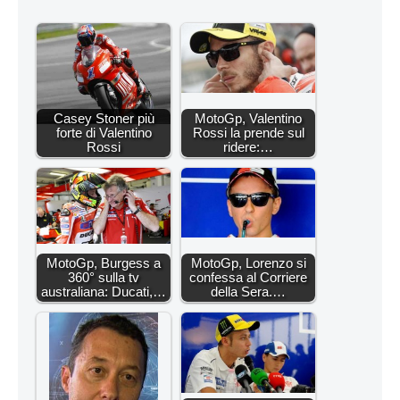
Casey Stoner più
MotoGp, Valentino
forte di Valentino
Rossi la prende sul
Rossi
ridere:…
MotoGp, Burgess a
MotoGp, Lorenzo si
360° sulla tv
confessa al Corriere
australiana: Ducati,…
della Sera.…