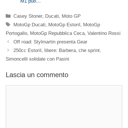
M1 può…
Categorie
Casey Stoner
,
Ducati
,
Moto GP
Tag
MotoGp Ducati
,
MotoGp Estoril
,
MotoGp
Portogallo
,
MotoGp Repubblica Ceca
,
Valentino Rossi
Off road: Stylmartin presenta Gear
250cc Estoril, libere: Barbera, che sprint.
Simoncelli solidale con Pasini
Lascia un commento
Commento