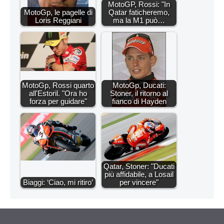
MotoGP, Rossi: "In
MotoGp, le pagelle di
Qatar faticheremo,
Loris Reggiani
ma la M1 può…
MotoGp, Rossi quarto
MotoGp, Ducati:
all'Estoril. "Ora ho
Stoner, il ritorno al
forza per guidare"
fianco di Hayden
Qatar, Stoner: "Ducati
più affidabile, a Losail
Biaggi: ‘Ciao, mi ritiro’
per vincere"