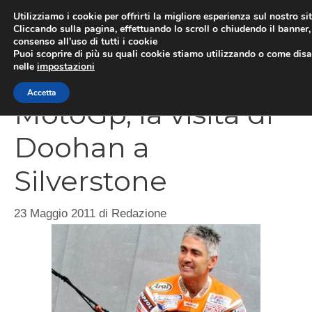
Vai
Utilizziamo i cookie per offrirti la migliore esperienza sul nostro si
al
Cliccando sulla pagina, effettuando lo scroll o chiudendo il banner, 
ME
consenso all’uso di tutti i cookie
contenuto
Puoi scoprire di più su quali cookie stiamo utilizzando o come disat
nelle
impostazioni
Accetta
MotoGp, la visita di
Doohan a
Silverstone
23 Maggio 2011
di
Redazione