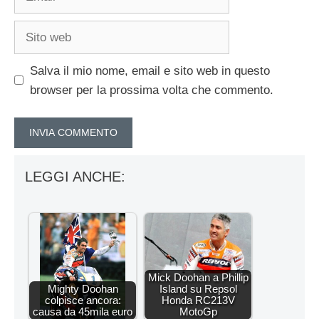
Sito
web
Salva il mio nome, email e sito web in questo
browser per la prossima volta che commento.
LEGGI ANCHE:
Mick Doohan a Phillip
Mighty Doohan
Island su Repsol
colpisce ancora:
Honda RC213V
causa da 45mila euro
MotoGp