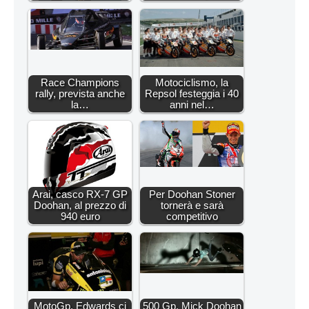
Race Champions
Motociclismo, la
rally, prevista anche
Repsol festeggia i 40
la…
anni nel…
Arai, casco RX-7 GP
Per Doohan Stoner
Doohan, al prezzo di
tornerà e sarà
940 euro
competitivo
MotoGp, Edwards ci
500 Gp, Mick Doohan