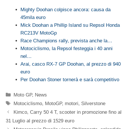
Mighty Doohan colpisce ancora: causa da
45mila euro
Mick Doohan a Phillip Island su Repsol Honda
RC213V MotoGp
Race Champions rally, prevista anche la…
Motociclismo, la Repsol festeggia i 40 anni
nel…
Arai, casco RX-7 GP Doohan, al prezzo di 940
euro
Per Doohan Stoner tornerà e sarà competitivo
Categorie
Moto GP
,
News
Tag
Motociclismo
,
MotoGP
,
motori
,
Silverstone
Kimco, Carry 50 4 T, scooter in promozione fino al
31 Luglio al prezzo di 1529 euro