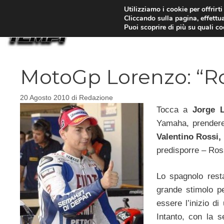
Vai
Utilizziamo i cookie per offrirt
Cliccando sulla pagina, effettua
al
Puoi scoprire di più su quali c
contenuto
MotoGp Lorenzo: “Ro
20 Agosto 2010
di
Redazione
Tocca a
Jorge 
Yamaha, prendere
Valentino Rossi
predisporre – Ross
Lo spagnolo resta
grande stimolo p
essere l’inizio di
Intanto, con la s