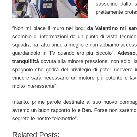
sassolino dalla 
prettamente profes
“Non mi piace il muro nel box:
da Valentino mi sar
scambio di informazioni da un punto di vista tecnico
squadra ha fatto ancora meglio e non abbiamo accesso a
guardandolo in TV quando ero più piccolo”.
Adesso,
tranquillità
dovuta alla minore pressione: non solo, la
spagnolo che godrà del privilegio di poter ricevere
vincere sarà necessario un motore più potente e la
molto interessante”.
Intanto, prime parole destinate al suo nuovo comp
avremo un buon rapporto io e Ben. Forse non saremo 
segrete le nostre telemetrie”.
Related Posts: