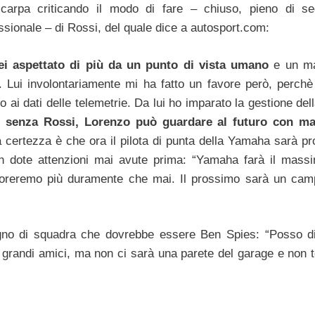
scarpa criticando il modo di fare – chiuso, pieno di se
sionale – di Rossi, del quale dice a autosport.com:
ei aspettato di più da un punto di vista umano
e un ma
. Lui involontariamente mi ha fatto un favore però, perchè
i dati delle telemetrie. Da lui ho imparato la gestione dell
 senza Rossi, Lorenzo può guardare al futuro con ma
 certezza è che ora il pilota di punta della Yamaha sarà pro
 in dote attenzioni mai avute prima: “Yamaha farà il mass
voreremo più duramente che mai. Il prossimo sarà un cam
agno di squadra che dovrebbe essere Ben Spies: “Posso d
grandi amici, ma non ci sarà una parete del garage e non 