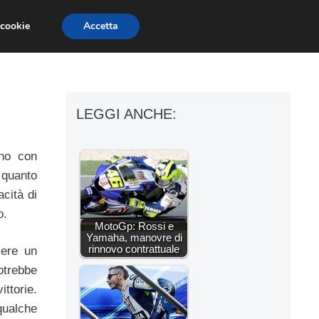
 cookie
Accetta
ESSORI MOTO
MOTO GP
SUPERBIKE
LEGGI ANCHE:
nno con
 quanto
cità di
o.
MotoGp: Rossi e
Yamaha, manovre di
rinnovo contrattuale
sere un
otrebbe
ittorie.
qualche