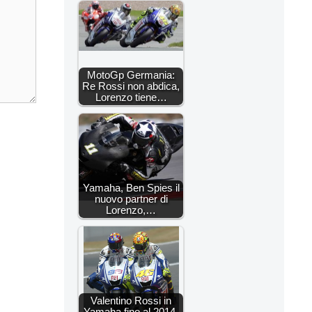
MotoGp Germania:
Re Rossi non abdica,
Lorenzo tiene…
Yamaha, Ben Spies il
nuovo partner di
Lorenzo,…
Valentino Rossi in
Yamaha fino al 2014,