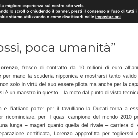
i la migliore esperienza sul nostro sito web.
ndo lo scroll o chiudendo il banner, presti il consenso all’uso di tutti i
ookie stiamo utilizzando o come disattivarli nelle
impostazioni
MOTO NEWS
ACC
ssi, poca umanità”
Lorenzo
, fresco di contratto da 10 milioni di euro all’a
 per mano la scuderia nipponica e mostrarsi tanto valido
,
non solo in virtù del suo essere pilota ma anche per la capa
i è un maestro in questo – la moto dal punto di vista tecnic
 e l’iatliano parte: per il tavulliano la Ducati torna a es
er ricominciare, per il quasi campione del mondo 2010 p
 una lunga – magari quanto quella del rivale – carriera di v
eparazione certificata, Lorenzo appprofitta per togliersoi 