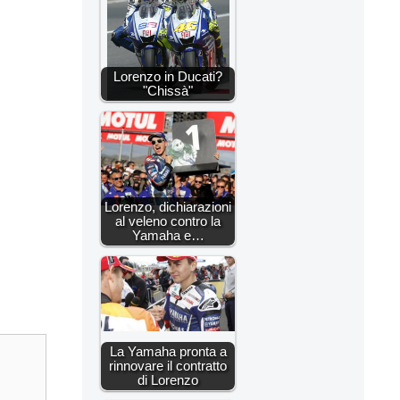
Lorenzo in Ducati?
"Chissà"
Lorenzo, dichiarazioni
al veleno contro la
Yamaha e…
La Yamaha pronta a
rinnovare il contratto
di Lorenzo