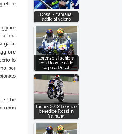
greti e
Rossi - Yamaha,
addio al veleno
ggiore
 la mia
a gara,
ggiore
Lorenzo si schiera
prio lo
con Rossi e dà le
colpe a Ducati
imo per
pionato
ire che
Eicma 2012 Lorenzo
terremo
benedice Rossi in
Yamaha