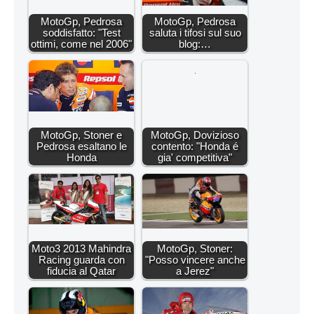
MotoGp, Pedrosa
MotoGp, Pedrosa
soddisfatto: "Test
saluta i tifosi sul suo
ottimi, come nel 2006"
blog:…
MotoGp, Stoner e
MotoGp, Dovizioso
Pedrosa esaltano le
contento: "Honda é
Honda
gia' competitiva"
Moto3 2013 Mahindra
MotoGp, Stoner:
Racing guarda con
"Posso vincere anche
fiducia al Qatar
a Jerez"