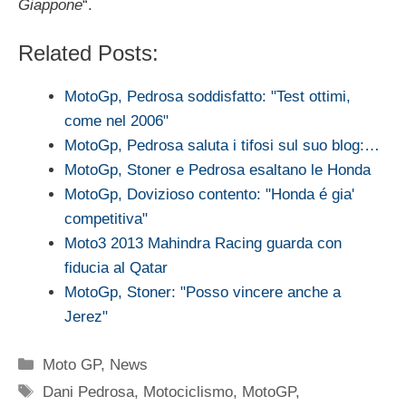
Giappone
“.
Related Posts:
MotoGp, Pedrosa soddisfatto: "Test ottimi,
come nel 2006"
MotoGp, Pedrosa saluta i tifosi sul suo blog:…
MotoGp, Stoner e Pedrosa esaltano le Honda
MotoGp, Dovizioso contento: "Honda é gia'
competitiva"
Moto3 2013 Mahindra Racing guarda con
fiducia al Qatar
MotoGp, Stoner: "Posso vincere anche a
Jerez"
Categorie
Moto GP
,
News
Tag
Dani Pedrosa
,
Motociclismo
,
MotoGP
,