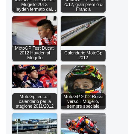
Mugello 2012,
2012, gran premio di
Hayden fermato dal…
Francia
MotoGP Test Ducati
2012 Hayden al
Calendario MotoGp
Mugello
2012
MotoGp, ecco il
MotoGP 2012 Rossi
calendario per la
verso il Mugello,
stagione 2011/2012
sempre speciale