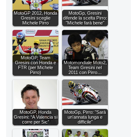
MotoGP 2012, Honda
MotoGp, Gresini
Gresini sceglie
difende la scelta Pirro:
Michele Pirro
"Michele farà bene"
MotoGP, Team
Gresini con Honda e
Motomondiale Moto2,
FTR (per Michele
Team Gresini nel
Pirro)
2011 con Pirro…
MotoGP, Honda
MotoGp, Pirro: "Sarà
Gresini: “A Valencia si
un'annata lunga e
corre per Sic”
difficile"