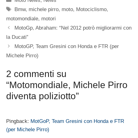
Moto News
,
News
Tag
Bmw
,
michele pirro
,
moto
,
Motociclismo
,
motomondiale
,
motori
MotoGp, Abraham: “Nel 2012 potrò migliorarmi con
la Ducati”
MotoGP, Team Gresini con Honda e FTR (per
Michele Pirro)
2 commenti su
“Motomondiale, Michele Pirro
diventa poliziotto”
Pingback:
MotGoP, Team Gresini con Honda e FTR
(per Michele Pirro)