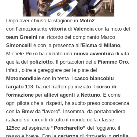
Dopo aver chiuso la stagione in
Moto2
con l’emozionante
vittoria
di
Valencia
con la moto del
team Gresini
nel ricordo del compinanto Marco
Simoncelli
e con la presenza all’
Eicma
di
Milano
,
Michele
Pirro
ha iniziato una
nuova avventura
di vita:
quella del
poliziotto
. Il portacolori delle
Fiamme Oro
,
infatti, oltre a gareggiare per le piste del
Motomondiale
con in testa il
casco biancoblu
targato 113
, ha nel frattempo iniziato il
corso di
formazione
per
allievi agenti
a
Nettuno
. E come
ogni pilota che si rispetti, ha subito preso conoscenza
con la
Bmw
da “lavoro”. Insomma, da portabandiera
italiano sui circuiti di tutto il mondo nella classe
125cc
ad aspirante
“Poncharello”
del foggiano, il
passo é breve. Con la
certezza
di ritrovarlo in
griglia