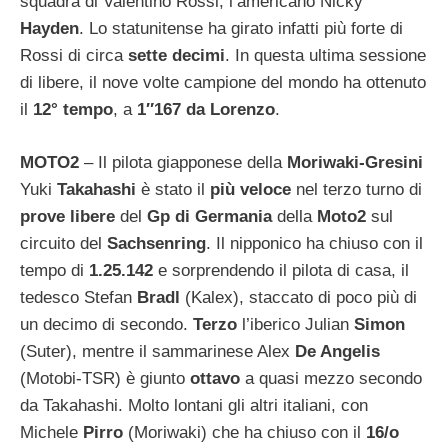
squadra di Valentino Rossi, l’americano Nicky
Hayden
. Lo statunitense ha girato infatti più forte di
Rossi di circa
sette
decimi
. In questa ultima sessione
di libere, il nove volte campione del mondo ha ottenuto
il
12° tempo
, a
1″167 da Lorenzo
.
MOTO2
– Il pilota giapponese della
Moriwaki-Gresini
Yuki
Takahashi
è stato il
più veloce
nel terzo turno di
prove libere
del
Gp di Germania
della
Moto2
sul
circuito del
Sachsenring
. Il nipponico ha chiuso con il
tempo di
1.25.142
e sorprendendo il pilota di casa, il
tedesco Stefan
Bradl
(Kalex), staccato di poco più di
un decimo di secondo.
Terzo
l’iberico Julian
Simon
(Suter), mentre il sammarinese Alex
De Angelis
(Motobi-TSR) è giunto
ottavo
a quasi mezzo secondo
da Takahashi. Molto lontani gli altri italiani, con
Michele
Pirro
(Moriwaki) che ha chiuso con il
16/o