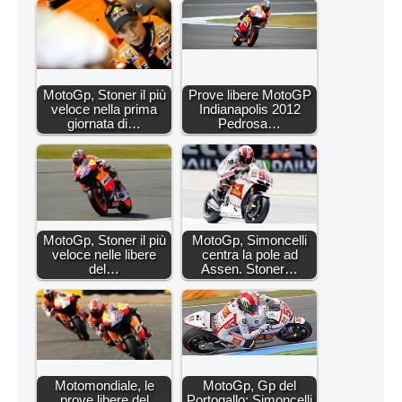
MotoGp, Stoner il più
Prove libere MotoGP
veloce nella prima
Indianapolis 2012
giornata di…
Pedrosa…
MotoGp, Stoner il più
MotoGp, Simoncelli
veloce nelle libere
centra la pole ad
del…
Assen. Stoner…
Motomondiale, le
MotoGp, Gp del
prove libere del
Portogallo: Simoncelli