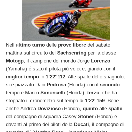
Nell’
ultimo turno
delle
prove libere
del sabato
mattina sul circuito del
Sachsenring
per la classe
Motogp,
il campione del mondo Jorge
Lorenzo
(Yamaha) é stato il pilota più veloce, giando con il
miglior tempo
in
1’22″112
. Alle spalle dello spagnolo,
si é piazzato Dani
Pedrosa
(Honda) con il
secondo
tempo e Marco
Simoncelli
(Honda),
terzo
, che ha
stoppato il cronometro sul tempo di
1’22″159
. Bene
anche Andrea
Dovizioso
(Honda),
quinto
alle
spalle
del compagno di squadra Casey
Stoner
(Honda) e
davanti al primo dei piloti della
Ducati
, il compagno di