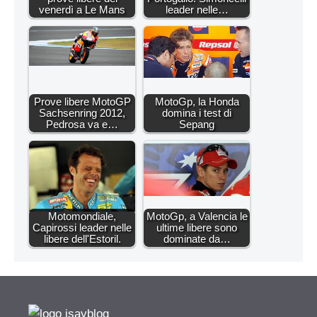
venerdì a Le Mans
leader nelle…
Prove libere MotoGP
MotoGp, la Honda
Sachsenring 2012,
domina i test di
Pedrosa va e…
Sepang
Motomondiale,
MotoGp, a Valencia le
Capirossi leader nelle
ultime libere sono
libere dell'Estoril.
dominate da…