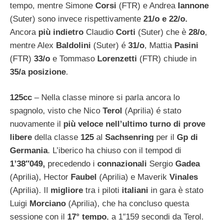
tempo, mentre Simone
Corsi
(FTR) e Andrea
Iannone
(Suter) sono invece rispettivamente
21/o e 22/o.
Ancora
più indietro
Claudio
Corti
(Suter) che è
28/o
,
mentre Alex
Baldolini
(Suter) é
31/o
, Mattia
Pasini
(FTR)
33/o
e Tommaso
Lorenzetti
(FTR) chiude in
35/a posizione
.
125cc
– Nella classe minore si parla ancora lo
spagnolo, visto che Nico
Terol
(Aprilia) é stato
nuovamente il
più veloce
nell’ultimo turno di prove
libere
della classe
125
al
Sachsenring
per il
Gp di
Germania
. L’iberico ha chiuso con il tempod di
1’38″049,
precedendo i
connazionali
Sergio
Gadea
(Aprilia), Hector
Faubel
(Aprilia) e Maverik
Vinales
(Aprilia). Il
migliore
tra i piloti
italiani
in gara è stato
Luigi
Morciano
(Aprilia), che ha concluso questa
sessione con il
17° tempo
, a 1″159 secondi da Terol.