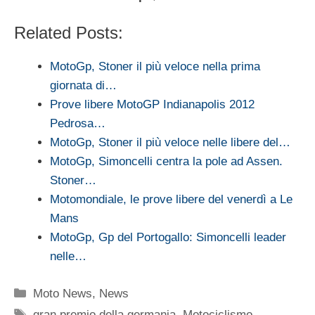
Related Posts:
MotoGp, Stoner il più veloce nella prima
giornata di…
Prove libere MotoGP Indianapolis 2012
Pedrosa…
MotoGp, Stoner il più veloce nelle libere del…
MotoGp, Simoncelli centra la pole ad Assen.
Stoner…
Motomondiale, le prove libere del venerdì a Le
Mans
MotoGp, Gp del Portogallo: Simoncelli leader
nelle…
Categorie
Moto News
,
News
Tag
gran premio della germania
,
Motociclismo
,