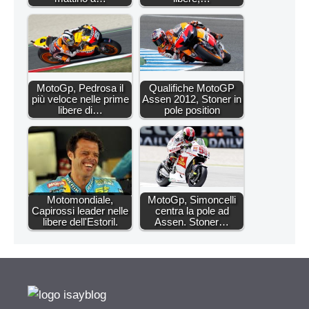
MotoGp, Pedrosa il
Qualifiche MotoGP
più veloce nelle prime
Assen 2012, Stoner in
libere di…
pole position
Motomondiale,
MotoGp, Simoncelli
Capirossi leader nelle
centra la pole ad
libere dell'Estoril.
Assen. Stoner…