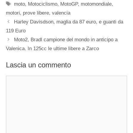
Tag
moto
,
Motociclismo
,
MotoGP
,
motomondiale
,
motori
,
prove libere
,
valencia
Harley Davisdson, maglia da 87 euro, e guanti da
119 Euro
Moto2, Bradl campione del mondo in anticipo a
Valenica. In 125cc le ultime libere a Zarco
Lascia un commento
Commento