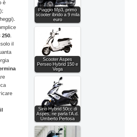
o è
Piaggio Mp3, primo
);
scooter ibrido a 9 mila
heggi).
euro
omplice
 250
.
olo il
uanta
Scooter Aspes
rgia
Perseo Hybrid 150 e
termina
Vega
are
ica
ricare
Sirio Hybrid 50cc di
il
Aspes, ne parla l'A.d.
Umberto Pertosa