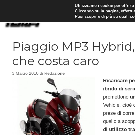
Vai
Utilizziamo i cookie per offrirt
Cliccando sulla pagina, effettua
al
Puoi scoprire di più su quali c
contenuto
Piaggio MP3 Hybrid, 
che costa caro
3 Marzo 2010
di
Redazione
Ricaricare pe
ibrido di seri
promettono
un
Vehicle, cioè c
prese di corren
quello a scop
di utilizzo tr