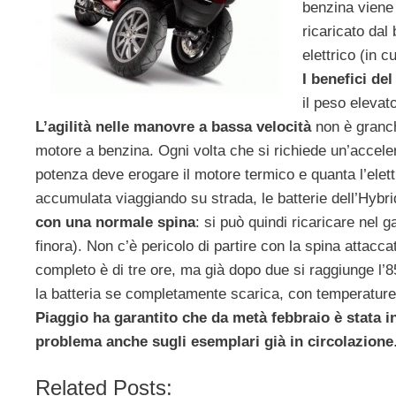
benzina viene 
ricaricato dal
elettrico (in 
I benefici de
il peso elevato
L’agilità nelle manovre a bassa velocità
non è granc
motore a benzina. Ogni volta che si richiede un’accele
potenza deve erogare il motore termico e quanta l’elet
accumulata viaggiando su strada, le batterie dell’Hybri
con una normale spina
: si può quindi ricaricare nel 
finora). Non c’è pericolo di partire con la spina attac
completo è di tre ore, ma già dopo due si raggiunge l’85
la batteria se completamente scarica, con temperature m
Piaggio ha garantito che da metà febbraio è stata in
problema anche sugli esemplari già in circolazione
Related Posts: