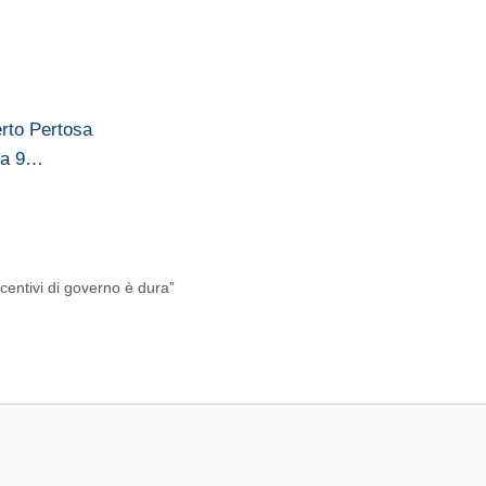
erto Pertosa
o a 9…
centivi di governo è dura”