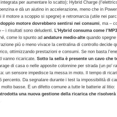
integrata per aumentare lo scatto); Hybrid Charge (l’elettric
 benzina e dà un aiutino in accelerazione, meno che in Power
cui il motore a scoppio si spegne) e retromarcia (utile nei parc
l doppio motore dovrebbero sentirsi nei consumi
, ma – c
 – i risultati sono deludenti.
L’Hybrid consuma come l’MP3
hé, come lo spunto ad
andature medio-alte
quando spegne s
razione più o meno vivace la centralina di controllo decide q
trico, ottimizzando prestazioni e consumi. Se non basta l’ene
d vanno ricaricate.
Sotto la sella è presente un cavo che 
garage di casa o nelle apposite colonnine per strada (un po’ r
cata: un sensore impedisce la messa in moto. Il tempo di ricar
 percento. Da segnalare durante i test la impossibilità di ca
olto basse. È un difetto comune a tutte le batterie al litio:
trodotta una nuova gestione della ricarica che risolverà 
.