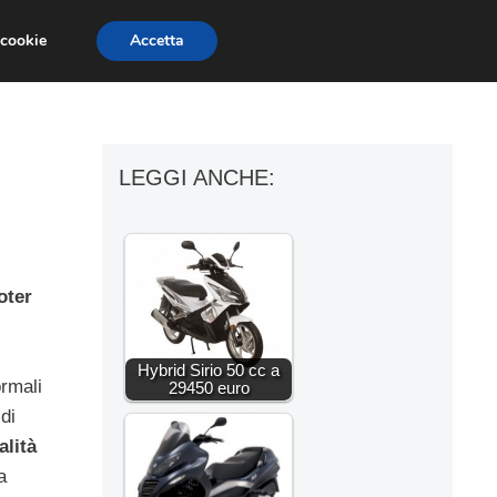
 cookie
Accetta
ESSORI MOTO
MOTO GP
SUPERBIKE
LEGGI ANCHE:
oter
Hybrid Sirio 50 cc a
ormali
29450 euro
di
alità
a