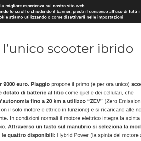
i la migliore esperienza sul nostro sito web.
ndo lo scroll o chiudendo il banner, presti il consenso all’uso di tutti i
ookie stiamo utilizzando o come disattivarli nelle
impostazioni
MOTO NEWS
ACC
l’unico scooter ibrido
r 9000 euro
.
Piaggio
propone il primo (e per ora unico)
sco
e dotato di batterie al litio
come quelle dei cellulari, che
’autonomia fino a 20 km a utilizzo “ZEV”
(Zero Emission
on il solo motore elettrico in funzione) e si ricaricano alle n
te. In condizioni normali il motore elettrico integra la spinta 
pio.
Attraverso un tasto sul manubrio si seleziona la mod
a le quattro disponibili
: Hybrid Power (la spinta del motore 