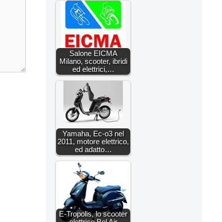
Salone EICMA
Milano, scooter, ibridi
ed elettrici,…
Yamaha, Ec-o3 nel
2011, motore elettrico,
ed adatto…
E-Tropolis, lo scooter
elettrico Bel Air