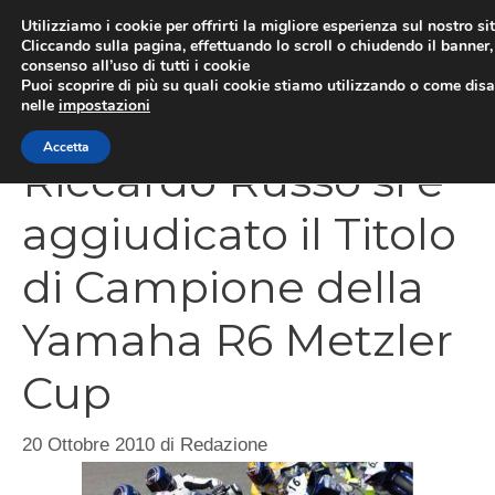
Vai
Utilizziamo i cookie per offrirti la migliore esperienza sul nostro si
al
Cliccando sulla pagina, effettuando lo scroll o chiudendo il banner, 
ME
consenso all’uso di tutti i cookie
contenuto
Puoi scoprire di più su quali cookie stiamo utilizzando o come disat
nelle
impostazioni
Accetta
Riccardo Russo si è
aggiudicato il Titolo
di Campione della
Yamaha R6 Metzler
Cup
20 Ottobre 2010
di
Redazione