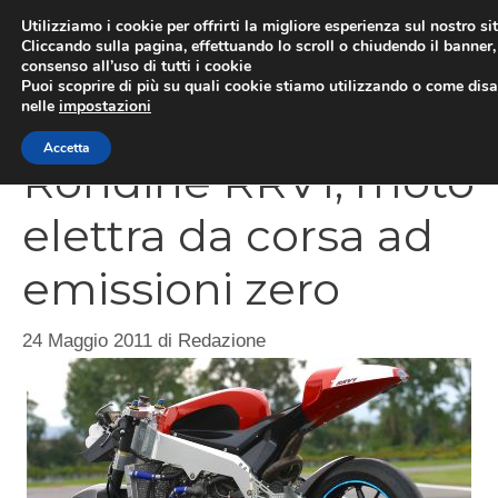
Vai
Utilizziamo i cookie per offrirti la migliore esperienza sul nostro si
al
Cliccando sulla pagina, effettuando lo scroll o chiudendo il banner, 
ME
consenso all’uso di tutti i cookie
contenuto
Puoi scoprire di più su quali cookie stiamo utilizzando o come disat
nelle
impostazioni
Accetta
Rondine RRV1, moto
elettra da corsa ad
emissioni zero
24 Maggio 2011
di
Redazione