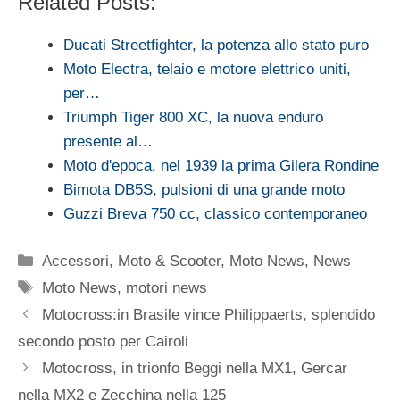
Related Posts:
Ducati Streetfighter, la potenza allo stato puro
Moto Electra, telaio e motore elettrico uniti,
per…
Triumph Tiger 800 XC, la nuova enduro
presente al…
Moto d'epoca, nel 1939 la prima Gilera Rondine
Bimota DB5S, pulsioni di una grande moto
Guzzi Breva 750 cc, classico contemporaneo
Categorie
Accessori
,
Moto & Scooter
,
Moto News
,
News
Tag
Moto News
,
motori news
Motocross:in Brasile vince Philippaerts, splendido
secondo posto per Cairoli
Motocross, in trionfo Beggi nella MX1, Gercar
nella MX2 e Zecchina nella 125