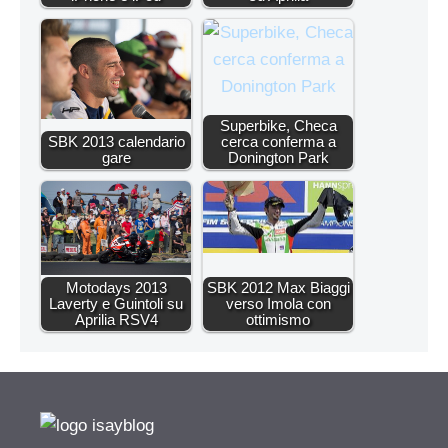
Superbike, Checa
SBK 2013 calendario
cerca conferma a
gare
Donington Park
Motodays 2013
SBK 2012 Max Biaggi
Laverty e Guintoli su
verso Imola con
Aprilia RSV4
ottimismo