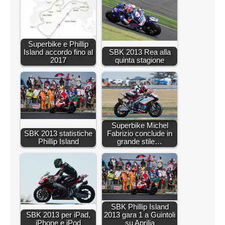
Superbike e Phillip
Island accordo fino al
SBK 2013 Rea alla
2017
quinta stagione
Superbike Michel
SBK 2013 statistiche
Fabrizio conclude in
Phillip Island
grande stile…
SBK Phillip Island
SBK 2013 per iPad,
2013 gara 1 a Guintoli
iPhone e iPod
su Aprilia