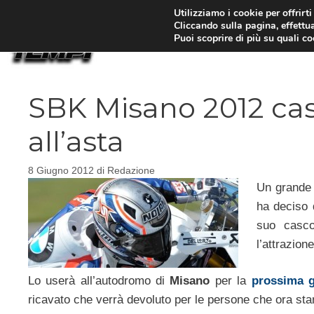
Vai
Utilizziamo i cookie per offrirt
Cliccando sulla pagina, effettua
al
Puoi scoprire di più su quali c
contenuto
SBK Misano 2012 ca
all’asta
8 Giugno 2012
di
Redazione
Un grande 
ha deciso d
suo cas
l’attrazion
Lo userà all’autodromo di
Misano
per la
prossima g
ricavato che verrà devoluto per le persone che ora stan