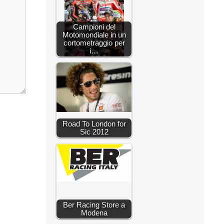
Campioni del
Motomondiale in un
cortometraggio per
i…
Road To London for
Sic 2012
Ber Racing Store a
Modena