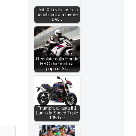
Uniti X la vita, asta in
beneficenza a favore
del…
Regalate dalla Honda
HRC due moto al
papà di Sic
Triumph, all'asta il 1
Luglio la Speed Triple
1050 cc