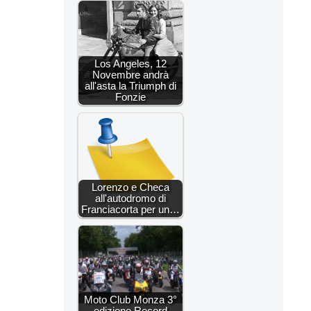
Los Angeles, 12
Novembre andrà
all'asta la Triumph di
Fonzie
Lorenzo e Checa
all'autodromo di
Franciacorta per un…
Moto Club Monza 3°
edizione Record