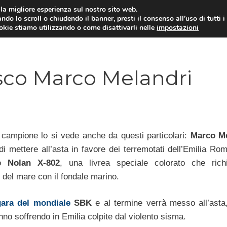
i la migliore esperienza sul nostro sito web.
ndo lo scroll o chiudendo il banner, presti il consenso all’uso di tutti i
ookie stiamo utilizzando o come disattivarli nelle
impostazioni
MOTO NEWS
ACC
sco Marco Melandri
campione lo si vede anche da questi particolari:
Marco Me
i mettere all’asta in favore dei terremotati dell’Emilia Rom
co
Nolan X-802
, una livrea speciale colorato che ric
e del mare con il fondale marino.
ara del mondiale
SBK
e al termine verrà messo all’asta,
no soffrendo in Emilia colpite dal violento sisma.