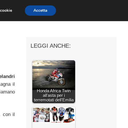
 cookie
Accetta
ESSORI MOTO
MOTO GP
SUPERBIKE
LEGGI ANCHE:
landri
agna il
Honda Africa Twin
hiamano
all'asta per i
terremotati dell'Emilia
 con il