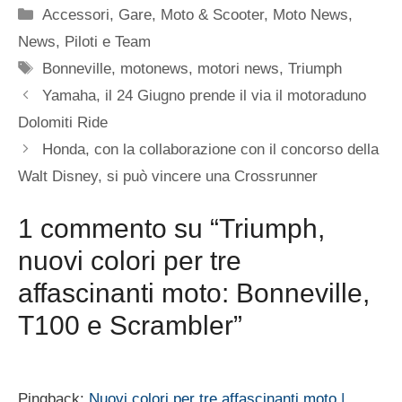
Categorie
Accessori
,
Gare
,
Moto & Scooter
,
Moto News
,
News
,
Piloti e Team
Tag
Bonneville
,
motonews
,
motori news
,
Triumph
Yamaha, il 24 Giugno prende il via il motoraduno
Dolomiti Ride
Honda, con la collaborazione con il concorso della
Walt Disney, si può vincere una Crossrunner
1 commento su “Triumph,
nuovi colori per tre
affascinanti moto: Bonneville,
T100 e Scrambler”
Pingback:
Nuovi colori per tre affascinanti moto |